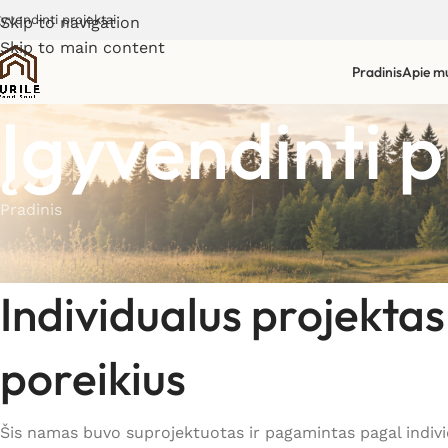
gyvendinti projektai
Skip to navigation
Skip to main content
Pradinis
Apie m
Įgyvendinti p
Pradinis
Individualus projektas
poreikius
Šis namas buvo suprojektuotas ir pagamintas pagal indivi