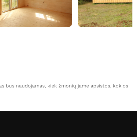
amas bus naudojamas, kiek žmonių jame apsistos, kokios