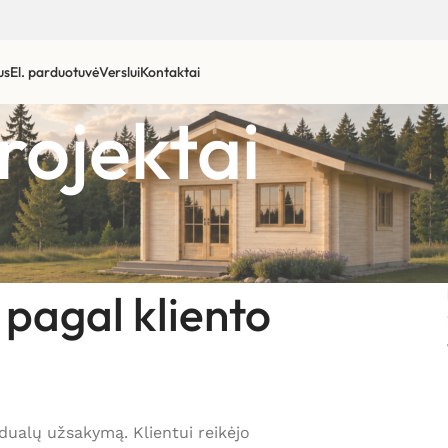
us
El. parduotuvė
Verslui
Kontaktai
rojektai
 pagal kliento
dualų užsakymą. Klientui reikėjo