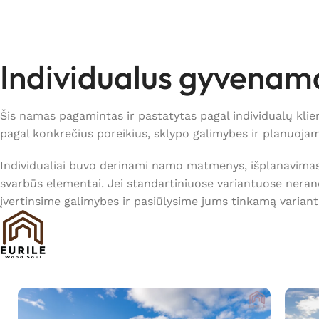
Individualus gyvenam
Šis namas pagamintas ir pastatytas pagal individualų klie
pagal konkrečius poreikius, sklypo galimybes ir planuoja
Individualiai buvo derinami namo matmenys, išplanavimas, 
svarbūs elementai. Jei standartiniuose variantuose neran
įvertinsime galimybes ir pasiūlysime jums tinkamą variant