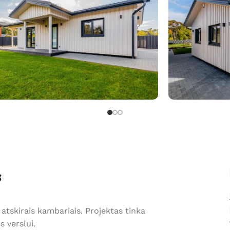
“
atskirais kambariais. Projektas tinka
 verslui.