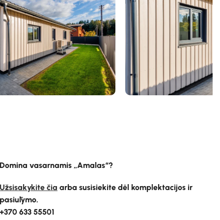
Domina vasarnamis „Amalas“?
Užsisakykite čia
arba susisiekite dėl komplektacijos ir
pasiūlymo.
+370 633 55501