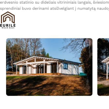
erdvesnio statinio su dideliais vitrininiais langais, šviesio
sprendiniai buvo derinami atsižvelgiant į numatytą naudo