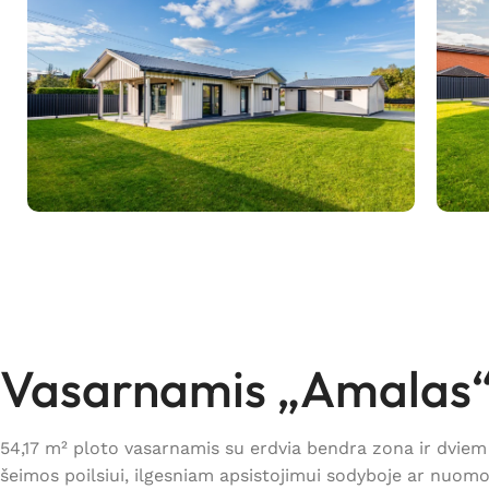
Vasarnamis „Amalas
54,17 m² ploto vasarnamis su erdvia bendra zona ir dviem 
šeimos poilsiui, ilgesniam apsistojimui sodyboje ar nuomos