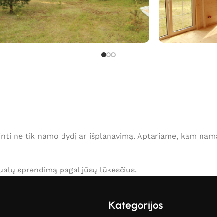
ertinti ne tik namo dydį ar išplanavimą. Aptariame, kam n
idualų sprendimą pagal jūsų lūkesčius.
Kategorijos