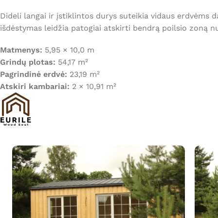
Dideli langai ir įstiklintos durys suteikia vidaus erdvėms 
išdėstymas leidžia patogiai atskirti bendrą poilsio zoną n
Matmenys:
5,95 × 10,0 m
Grindų plotas:
54,17 m²
Pagrindinė erdvė:
23,19 m²
Atskiri kambariai:
2 × 10,91 m²