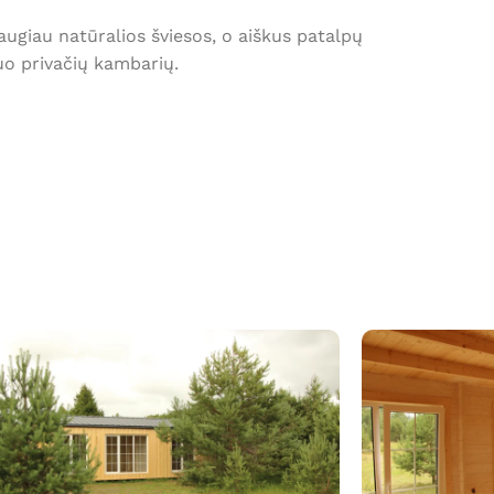
daugiau natūralios šviesos, o aiškus patalpų
uo privačių kambarių.