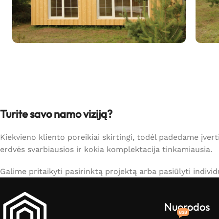
Turite savo namo viziją?
Kiekvieno kliento poreikiai skirtingi, todėl padedame įv
erdvės svarbiausios ir kokia komplektacija tinkamiausia.
Galime pritaikyti pasirinktą projektą arba pasiūlyti indiv
Nuorodos
B2B