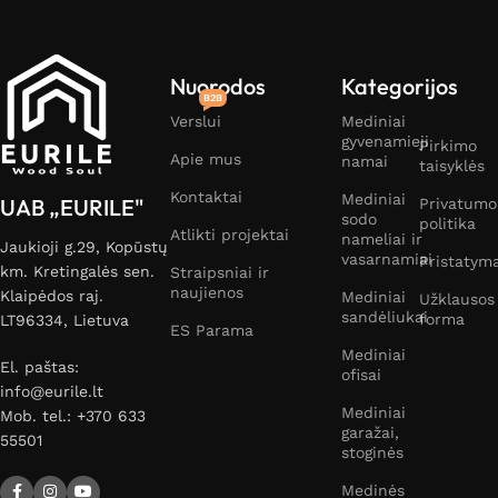
Nuorodos
Kategorijos
B2B
Verslui
Mediniai
gyvenamieji
Pirkimo
Apie mus
namai
taisyklės
Kontaktai
Mediniai
UAB „EURILE"
Privatumo
sodo
politika
Atlikti projektai
nameliai ir
Jaukioji g.29, Kopūstų
vasarnamiai
Pristatym
km. Kretingalės sen.
Straipsniai ir
naujienos
Klaipėdos raj.
Mediniai
Užklausos
sandėliukai
forma
LT96334, Lietuva
ES Parama
Mediniai
El. paštas:
ofisai
info@eurile.lt
Mediniai
Mob. tel.: +370 633
garažai,
55501
stoginės
Medinės