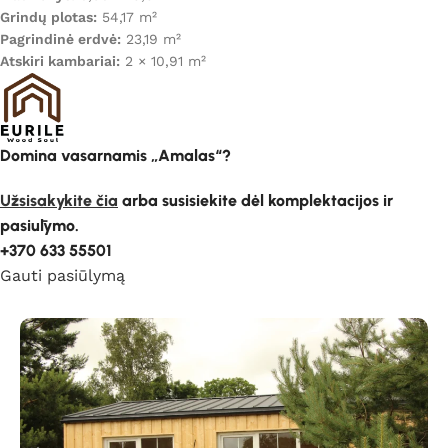
Grindų plotas:
54,17 m²
Pagrindinė erdvė:
23,19 m²
Atskiri kambariai:
2 × 10,91 m²
Domina vasarnamis „Amalas“?
Užsisakykite čia
arba susisiekite dėl komplektacijos ir
pasiūlymo.
+370 633 55501
Gauti pasiūlymą