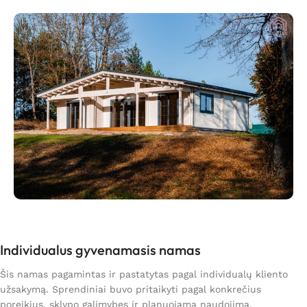
Individualus gyvenamasis namas
Šis namas pagamintas ir pastatytas pagal individualų kliento
užsakymą. Sprendiniai buvo pritaikyti pagal konkrečius
poreikius, sklypo galimybes ir planuojamą naudojimą.