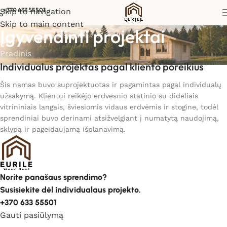
+370 633 55501
Skip to navigation
Skip to main content
Įgyvendinti projektai
Pradinis
Individualus projektas pagal kliento poreikius
Šis namas buvo suprojektuotas ir pagamintas pagal individualų
užsakymą. Klientui reikėjo erdvesnio statinio su dideliais
vitrininiais langais, šviesiomis vidaus erdvėmis ir stogine, todėl
sprendiniai buvo derinami atsižvelgiant į numatytą naudojimą,
sklypą ir pageidaujamą išplanavimą.
Norite panašaus sprendimo?
Susisiekite dėl individualaus projekto.
+370 633 55501
Gauti pasiūlymą