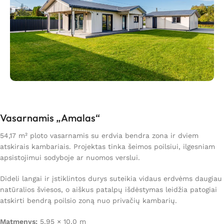
Vasarnamis „Amalas“
54,17 m² ploto vasarnamis su erdvia bendra zona ir dviem
atskirais kambariais. Projektas tinka šeimos poilsiui, ilgesniam
apsistojimui sodyboje ar nuomos verslui.
Dideli langai ir įstiklintos durys suteikia vidaus erdvėms daugiau
natūralios šviesos, o aiškus patalpų išdėstymas leidžia patogiai
atskirti bendrą poilsio zoną nuo privačių kambarių.
Matmenys:
5,95 × 10,0 m