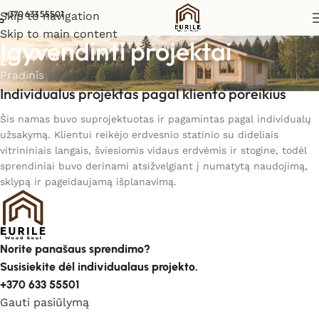
+370 633 55501
Skip to navigation
Skip to main content
Įgyvendinti projektai
Pradinis
Individualus projektas pagal kliento poreikius
Šis namas buvo suprojektuotas ir pagamintas pagal individualų
užsakymą. Klientui reikėjo erdvesnio statinio su dideliais
vitrininiais langais, šviesiomis vidaus erdvėmis ir stogine, todėl
sprendiniai buvo derinami atsižvelgiant į numatytą naudojimą,
sklypą ir pageidaujamą išplanavimą.
Norite panašaus sprendimo?
Susisiekite dėl individualaus projekto.
+370 633 55501
Gauti pasiūlymą