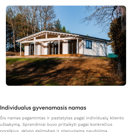
Individualus gyvenamasis namas
Šis namas pagamintas ir pastatytas pagal individualų kliento
užsakymą. Sprendiniai buvo pritaikyti pagal konkrečius
poreikius, sklypo galimybes ir planuojamą naudojimą.