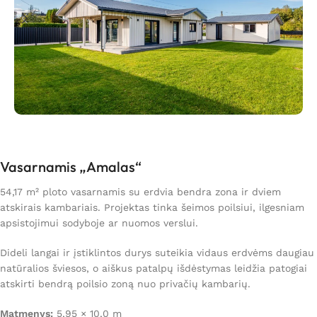
Vasarnamis „Amalas“
54,17 m² ploto vasarnamis su erdvia bendra zona ir dviem
atskirais kambariais. Projektas tinka šeimos poilsiui, ilgesniam
apsistojimui sodyboje ar nuomos verslui.
Dideli langai ir įstiklintos durys suteikia vidaus erdvėms daugiau
natūralios šviesos, o aiškus patalpų išdėstymas leidžia patogiai
atskirti bendrą poilsio zoną nuo privačių kambarių.
Matmenys:
5,95 × 10,0 m