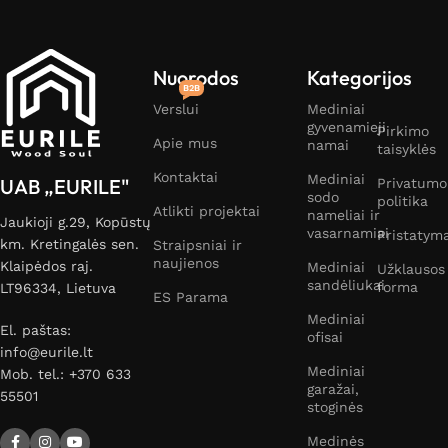
Nuorodos
Kategorijos
B2B
Verslui
Mediniai
gyvenamieji
Pirkimo
Apie mus
namai
taisyklės
Kontaktai
Mediniai
UAB „EURILE"
Privatumo
sodo
politika
Atlikti projektai
nameliai ir
Jaukioji g.29, Kopūstų
vasarnamiai
Pristatym
km. Kretingalės sen.
Straipsniai ir
naujienos
Klaipėdos raj.
Mediniai
Užklausos
sandėliukai
forma
LT96334, Lietuva
ES Parama
Mediniai
El. paštas:
ofisai
info@eurile.lt
Mediniai
Mob. tel.: +370 633
garažai,
55501
stoginės
Medinės