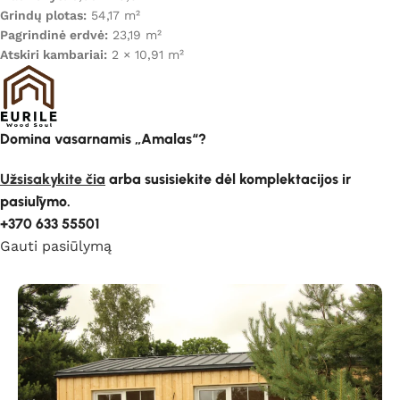
Grindų plotas:
54,17 m²
Pagrindinė erdvė:
23,19 m²
Atskiri kambariai:
2 × 10,91 m²
Domina vasarnamis „Amalas“?
Užsisakykite čia
arba susisiekite dėl komplektacijos ir
pasiūlymo.
+370 633 55501
Gauti pasiūlymą