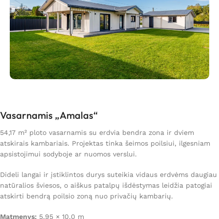
Vasarnamis „Amalas“
54,17 m² ploto vasarnamis su erdvia bendra zona ir dviem
atskirais kambariais. Projektas tinka šeimos poilsiui, ilgesniam
apsistojimui sodyboje ar nuomos verslui.
Dideli langai ir įstiklintos durys suteikia vidaus erdvėms daugiau
natūralios šviesos, o aiškus patalpų išdėstymas leidžia patogiai
atskirti bendrą poilsio zoną nuo privačių kambarių.
Matmenys:
5,95 × 10,0 m