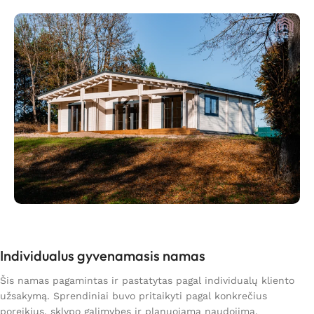
Individualus gyvenamasis namas
Šis namas pagamintas ir pastatytas pagal individualų kliento
užsakymą. Sprendiniai buvo pritaikyti pagal konkrečius
poreikius, sklypo galimybes ir planuojamą naudojimą.