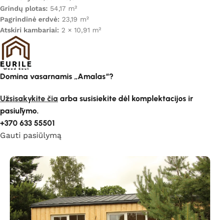
Grindų plotas:
54,17 m²
Pagrindinė erdvė:
23,19 m²
Atskiri kambariai:
2 × 10,91 m²
Domina vasarnamis „Amalas“?
Užsisakykite čia
arba susisiekite dėl komplektacijos ir
pasiūlymo.
+370 633 55501
Gauti pasiūlymą