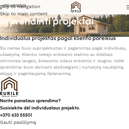
+370 633 55501
Skip to navigation
Skip to main content
Įgyvendinti projektai
Pradinis
Individualus projektas pagal kliento poreikius
Šis namas buvo suprojektuotas ir pagamintas pagal individualų
užsakymą. Klientui reikėjo erdvesnio statinio su dideliais
vitrininiais langais, šviesiomis vidaus erdvėmis ir stogine, todėl
sprendiniai buvo derinami atsižvelgiant į numatytą naudojimą,
sklypą ir pageidaujamą išplanavimą.
Norite panašaus sprendimo?
Susisiekite dėl individualaus projekto.
+370 633 55501
Gauti pasiūlymą