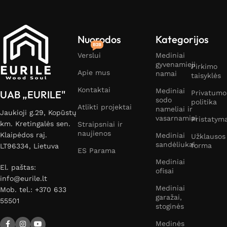
Nuorodos
Kategorijos
B2B
Verslui
Mediniai
gyvenamieji
Pirkimo
Apie mus
namai
taisyklės
Kontaktai
Mediniai
UAB „EURILE"
Privatumo
sodo
politika
Atlikti projektai
nameliai ir
Jaukioji g.29, Kopūstų
vasarnamiai
Pristatym
km. Kretingalės sen.
Straipsniai ir
naujienos
Klaipėdos raj.
Mediniai
Užklausos
sandėliukai
forma
LT96334, Lietuva
ES Parama
Mediniai
El. paštas:
ofisai
info@eurile.lt
Mediniai
Mob. tel.: +370 633
garažai,
55501
stoginės
Medinės