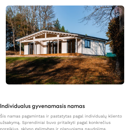
Individualus gyvenamasis namas
Šis namas pagamintas ir pastatytas pagal individualų kliento
užsakymą. Sprendiniai buvo pritaikyti pagal konkrečius
poreikius, sklypo galimybes ir planuojamą naudojimą.