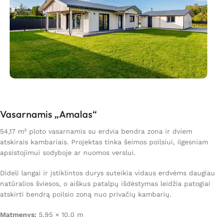
Vasarnamis „Amalas“
54,17 m² ploto vasarnamis su erdvia bendra zona ir dviem
atskirais kambariais. Projektas tinka šeimos poilsiui, ilgesniam
apsistojimui sodyboje ar nuomos verslui.
Dideli langai ir įstiklintos durys suteikia vidaus erdvėms daugiau
natūralios šviesos, o aiškus patalpų išdėstymas leidžia patogiai
atskirti bendrą poilsio zoną nuo privačių kambarių.
Matmenys:
5,95 × 10,0 m