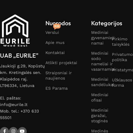
Nuorodos
Kategorijos
B2B
Verslui
Mediniai
gyvenamieji
Pirkimo
Apie mus
namai
taisyklės
Kontaktai
Mediniai
UAB „EURILE"
Privatumo
sodo
politika
Atlikti projektai
nameliai ir
Jaukioji g.29, Kopūstų
vasarnamiai
Pristatym
km. Kretingalės sen.
Straipsniai ir
naujienos
Klaipėdos raj.
Mediniai
Užklausos
sandėliukai
forma
LT96334, Lietuva
ES Parama
Mediniai
El. paštas:
ofisai
info@eurile.lt
Mediniai
Mob. tel.: +370 633
garažai,
55501
stoginės
Medinės