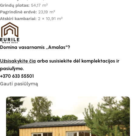
Grindų plotas:
54,17 m²
Pagrindinė erdvė:
23,19 m²
Atskiri kambariai:
2 × 10,91 m²
Domina vasarnamis „Amalas“?
Užsisakykite čia
arba susisiekite dėl komplektacijos ir
pasiūlymo.
+370 633 55501
Gauti pasiūlymą