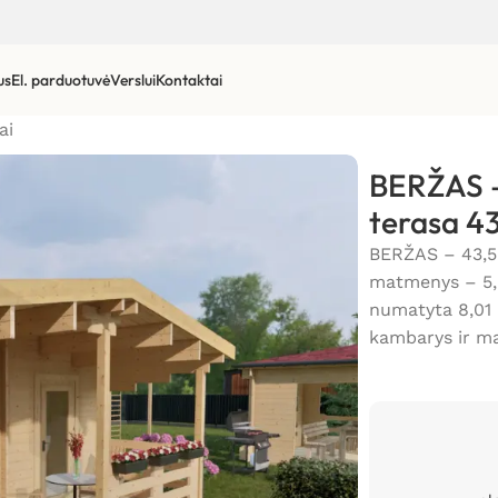
us
El. parduotuvė
Verslui
Kontaktai
ai
BERŽAS –
terasa 4
BERŽAS – 43,5 
matmenys – 5,0
numatyta 8,01 
kambarys ir ma