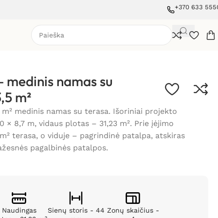
+370 633 555
 medinis namas su
3,5 m²
m² medinis namas su terasa. Išoriniai projekto
 × 8,7 m, vidaus plotas – 31,23 m². Prie įėjimo
m² terasa, o viduje – pagrindinė patalpa, atskiras
žesnės pagalbinės patalpos.
Naudingas
Sienų storis - 44
Zonų skaičius -