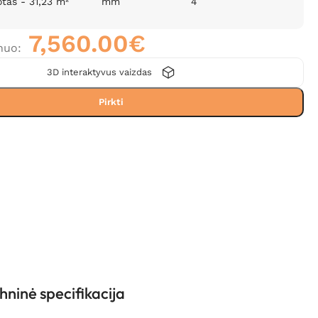
otas - 31,23 m²
mm
4
7,560.00
€
nuo:
3D interaktyvus vaizdas
Pirkti
hninė specifikacija