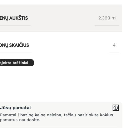
IENŲ AUKŠTIS
2.363 m
ONŲ SKAIČIUS
4
ojekto brėžiniai
Jūsų pamatai
Pamatai į bazinę kainą neįeina, tačiau pasirinkite kokius
pamatus naudosite.