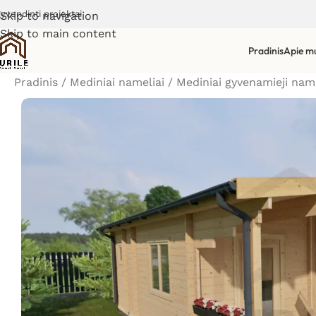
gyvendinti projektai
Skip to navigation
Skip to main content
Pradinis
Apie m
Pradinis
/
Mediniai nameliai
/
Mediniai gyvenamieji nam