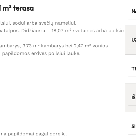
 m² terasa
N
siui, sodui arba svečių nameliui.
atalpos. Didžiausia – 18,07 m² svetainės arba poilsio
U
kambarys
,
3,73 m² kambarys bei 2,47 m² vonios
i papildomos erdvės poilsiui lauke.
T
I
S
ama papildomai pagal poreikį.