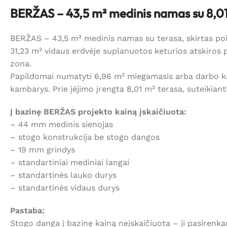
BERŽAS – 43,5 m² medinis namas su 8,01
BERŽAS – 43,5 m² medinis namas su terasa, skirtas poil
31,23 m² vidaus erdvėje suplanuotos keturios atskiros p
zona.
Papildomai numatyti 6,96 m² miegamasis arba darbo 
kambarys. Prie įėjimo įrengta 8,01 m² terasa, suteikiant
Į bazinę BERŽAS projekto kainą įskaičiuota:
– 44 mm medinis sienojas
– stogo konstrukcija be stogo dangos
– 19 mm grindys
– standartiniai mediniai langai
– standartinės lauko durys
– standartinės vidaus durys
Pastaba:
Stogo danga į bazinę kainą neįskaičiuota – ji pasirenk