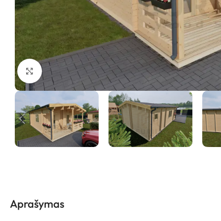
Padidinti vaizdą
Aprašymas