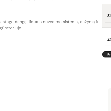
S
s, stogo dangą, lietaus nuvedimo sistemą, dažymą ir
gūratoriuje.
Z
Pr