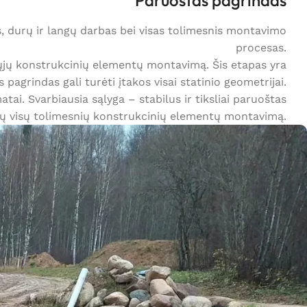
Paruoštas pagrindas
s, durų ir langų darbas bei visas tolimesnis montavimo
procesas.
rmųjų konstrukcinių elementų montavimą. Šis etapas yra
 pagrindas gali turėti įtakos visai statinio geometrijai.
tai. Svarbiausia sąlyga – stabilus ir tiksliai paruoštas
ndų visų tolimesnių konstrukcinių elementų montavimą.