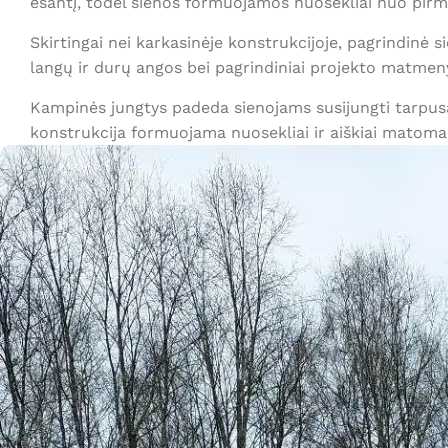
esantį, todėl sienos formuojamos nuosekliai nuo pirm
Skirtingai nei karkasinėje konstrukcijoje, pagrindinė
langų ir durų angos bei pagrindiniai projekto matmen
Kampinės jungtys padeda sienojams susijungti tarpusa
konstrukcija formuojama nuosekliai ir aiškiai matoma