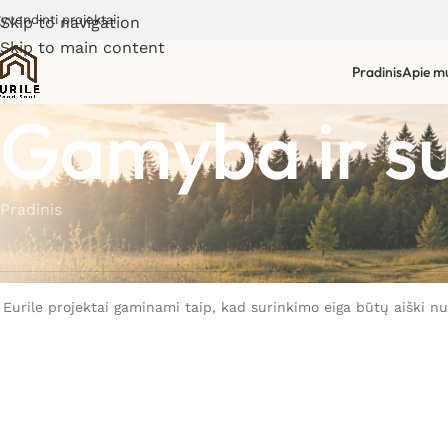
gyvendinti projektai
Skip to navigation
Skip to main content
Pradinis
Apie m
Gamyba ir s
Pradinis
Eurile projektai gaminami taip, kad surinkimo eiga būtų aiški nu