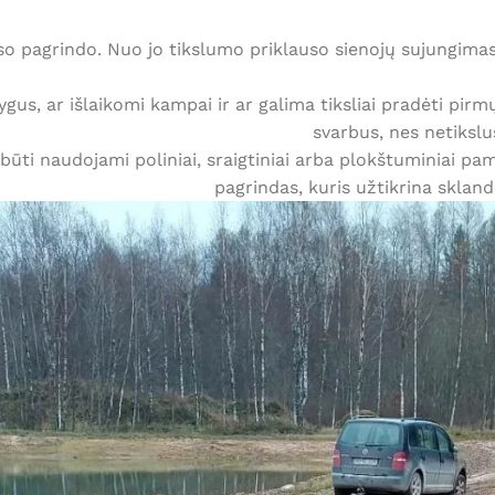
so pagrindo. Nuo jo tikslumo priklauso sienojų sujungima
ygus, ar išlaikomi kampai ir ar galima tiksliai pradėti pi
svarbus, nes netikslus
ūti naudojami poliniai, sraigtiniai arba plokštuminiai pama
pagrindas, kuris užtikrina skla