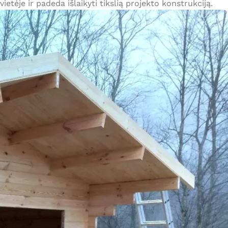
tėje ir padeda išlaikyti tikslią projekto konstrukciją.