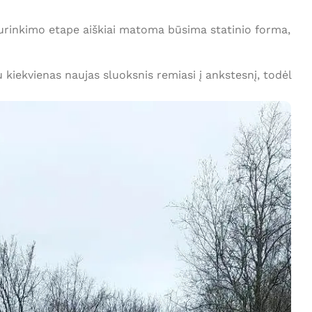
 surinkimo etape aiškiai matoma būsima statinio forma,
iekvienas naujas sluoksnis remiasi į ankstesnį, todėl