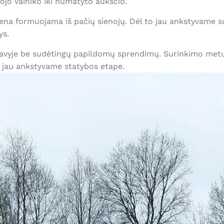
ojo vainiko iki numatyto aukščio.
 siena formuojama iš pačių sienojų. Dėl to jau ankstyvame
ys.
vyje be sudėtingų papildomų sprendimų. Surinkimo metu k
 jau ankstyvame statybos etape.