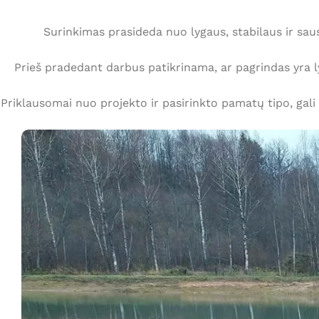
Surinkimas prasideda nuo lygaus, stabilaus ir sau
Prieš pradedant darbus patikrinama, ar pagrindas yra l
Priklausomai nuo projekto ir pasirinkto pamatų tipo, gali b