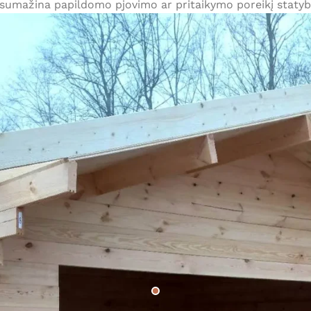
sumažina papildomo pjovimo ar pritaikymo poreikį statybvie