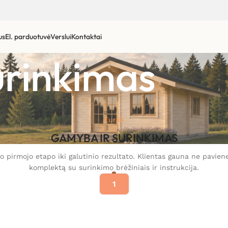
us
El. parduotuvė
Verslui
Kontaktai
urinkimas
Eurile
GAMYBA IR SURINKIMAS
o pirmojo etapo iki galutinio rezultato. Klientas gauna ne pavie
komplektą su surinkimo brėžiniais ir instrukcija.
1