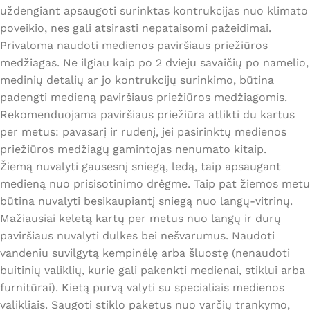
uždengiant apsaugoti surinktas kontrukcijas nuo klimato
poveikio, nes gali atsirasti nepataisomi pažeidimai.
Privaloma naudoti medienos paviršiaus priežiūros
medžiagas. Ne ilgiau kaip po 2 dvieju savaičių po namelio,
medinių detalių ar jo kontrukcijų surinkimo, būtina
padengti medieną paviršiaus priežiūros medžiagomis.
Rekomenduojama paviršiaus priežiūra atlikti du kartus
per metus: pavasarį ir rudenį, jei pasirinktų medienos
priežiūros medžiagų gamintojas nenumato kitaip.
Žiemą nuvalyti gausesnį sniegą, ledą, taip apsaugant
medieną nuo prisisotinimo drėgme. Taip pat žiemos metu
būtina nuvalyti besikaupiantį sniegą nuo langų-vitrinų.
Mažiausiai keletą kartų per metus nuo langų ir durų
paviršiaus nuvalyti dulkes bei nešvarumus. Naudoti
vandeniu suvilgytą kempinėlę arba šluostę (nenaudoti
buitinių valiklių, kurie gali pakenkti medienai, stiklui arba
furnitūrai). Kietą purvą valyti su specialiais medienos
valikliais. Saugoti stiklo paketus nuo varčių trankymo,