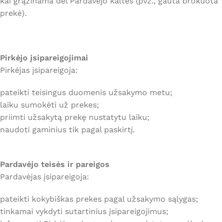
kai grąžinama dėl Pardavėjo kaltės (pvz., gauta brokuota
prekė).
Pirkėjo įsipareigojimai
Pirkėjas įsipareigoja:
pateikti teisingus duomenis užsakymo metu;
laiku sumokėti už prekes;
priimti užsakytą prekę nustatytu laiku;
naudoti gaminius tik pagal paskirtį.
Pardavėjo teisės ir pareigos
Pardavėjas įsipareigoja:
pateikti kokybiškas prekes pagal užsakymo sąlygas;
tinkamai vykdyti sutartinius įsipareigojimus;