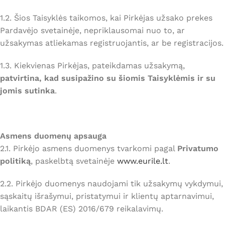
1.2. Šios Taisyklės taikomos, kai Pirkėjas užsako prekes
Pardavėjo svetainėje, nepriklausomai nuo to, ar
užsakymas atliekamas registruojantis, ar be registracijos.
1.3. Kiekvienas Pirkėjas, pateikdamas užsakymą,
patvirtina, kad susipažino su šiomis Taisyklėmis ir su
jomis sutinka
.
Asmens duomenų apsauga
2.1. Pirkėjo asmens duomenys tvarkomi pagal
Privatumo
politiką
, paskelbtą svetainėje
www.eurile.lt
.
2.2. Pirkėjo duomenys naudojami tik užsakymų vykdymui,
sąskaitų išrašymui, pristatymui ir klientų aptarnavimui,
laikantis BDAR (ES) 2016/679 reikalavimų.