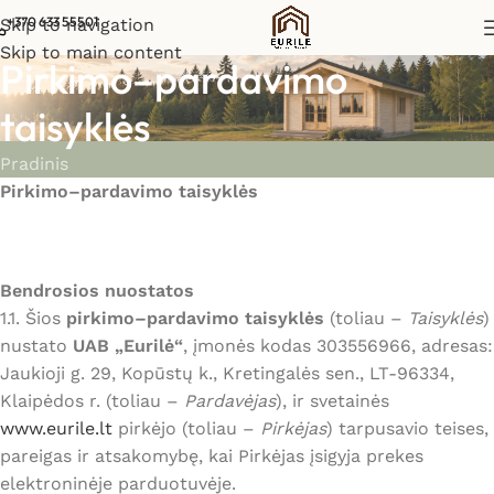
+370 633 55501
Skip to navigation
Skip to main content
Pirkimo–pardavimo
taisyklės
Pradinis
Pirkimo–pardavimo taisyklės
Bendrosios nuostatos
1.1. Šios
pirkimo–pardavimo taisyklės
(toliau –
Taisyklės
)
nustato
UAB „Eurilė“
, įmonės kodas 303556966, adresas:
Jaukioji g. 29, Kopūstų k., Kretingalės sen., LT-96334,
Klaipėdos r. (toliau –
Pardavėjas
), ir svetainės
www.eurile.lt
pirkėjo (toliau –
Pirkėjas
) tarpusavio teises,
pareigas ir atsakomybę, kai Pirkėjas įsigyja prekes
elektroninėje parduotuvėje.