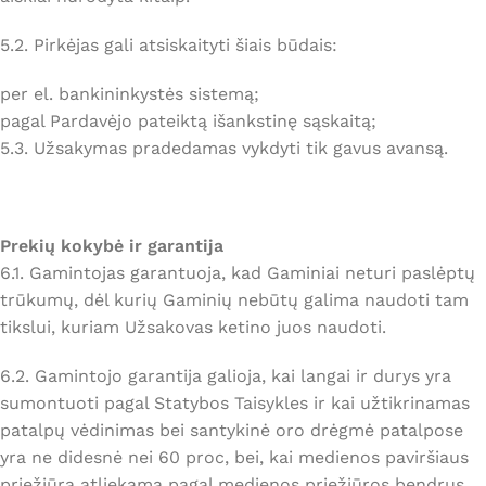
5.2. Pirkėjas gali atsiskaityti šiais būdais:
per el. bankininkystės sistemą;
pagal Pardavėjo pateiktą išankstinę sąskaitą;
5.3. Užsakymas pradedamas vykdyti tik gavus avansą.
Prekių kokybė ir garantija
6.1. Gamintojas garantuoja, kad Gaminiai neturi paslėptų
trūkumų, dėl kurių Gaminių nebūtų galima naudoti tam
tikslui, kuriam Užsakovas ketino juos naudoti.
6.2. Gamintojo garantija galioja, kai langai ir durys yra
sumontuoti pagal Statybos Taisykles ir kai užtikrinamas
patalpų vėdinimas bei santykinė oro drėgmė patalpose
yra ne didesnė nei 60 proc, bei, kai medienos paviršiaus
priežiūra atliekama pagal medienos priežiūros bendrus