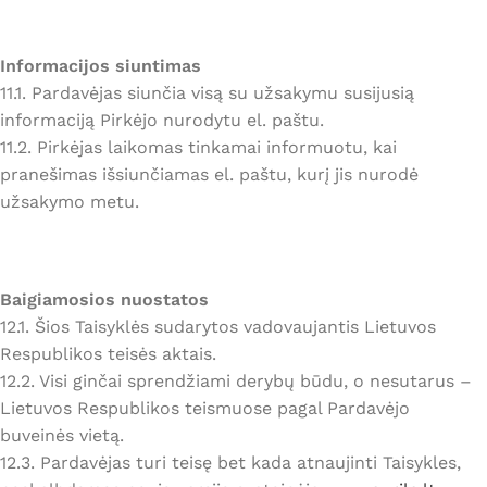
Informacijos siuntimas
11.1. Pardavėjas siunčia visą su užsakymu susijusią
informaciją Pirkėjo nurodytu el. paštu.
11.2. Pirkėjas laikomas tinkamai informuotu, kai
pranešimas išsiunčiamas el. paštu, kurį jis nurodė
užsakymo metu.
Baigiamosios nuostatos
12.1. Šios Taisyklės sudarytos vadovaujantis Lietuvos
Respublikos teisės aktais.
12.2. Visi ginčai sprendžiami derybų būdu, o nesutarus –
Lietuvos Respublikos teismuose pagal Pardavėjo
buveinės vietą.
12.3. Pardavėjas turi teisę bet kada atnaujinti Taisykles,