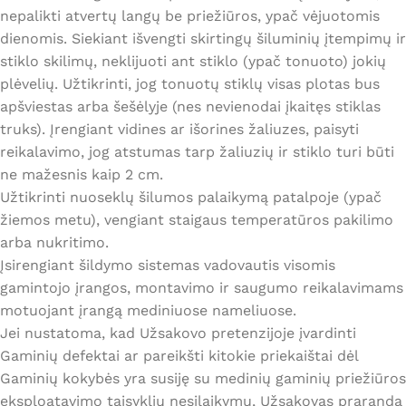
nepalikti atvertų langų be priežiūros, ypač vėjuotomis
dienomis. Siekiant išvengti skirtingų šiluminių įtempimų ir
stiklo skilimų, neklijuoti ant stiklo (ypač tonuoto) jokių
plėvelių. Užtikrinti, jog tonuotų stiklų visas plotas bus
apšviestas arba šešėlyje (nes nevienodai įkaitęs stiklas
truks). Įrengiant vidines ar išorines žaliuzes, paisyti
reikalavimo, jog atstumas tarp žaliuzių ir stiklo turi būti
ne mažesnis kaip 2 cm.
Užtikrinti nuoseklų šilumos palaikymą patalpoje (ypač
žiemos metu), vengiant staigaus temperatūros pakilimo
arba nukritimo.
Įsirengiant šildymo sistemas vadovautis visomis
gamintojo įrangos, montavimo ir saugumo reikalavimams
motuojant įrangą mediniuose nameliuose.
Jei nustatoma, kad Užsakovo pretenzijoje įvardinti
Gaminių defektai ar pareikšti kitokie priekaištai dėl
Gaminių kokybės yra susiję su medinių gaminių priežiūros
eksploatavimo taisyklių nesilaikymu, Užsakovas praranda