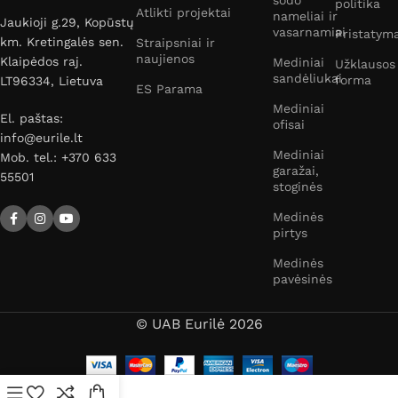
sodo
politika
Atlikti projektai
nameliai ir
Jaukioji g.29, Kopūstų
vasarnamiai
Pristatym
km. Kretingalės sen.
Straipsniai ir
naujienos
Klaipėdos raj.
Mediniai
Užklausos
sandėliukai
forma
LT96334, Lietuva
ES Parama
Mediniai
El. paštas:
ofisai
info@eurile.lt
Mediniai
Mob. tel.: +370 633
garažai,
55501
stoginės
Medinės
pirtys
Medinės
pavėsinės
© UAB Eurilė 2026