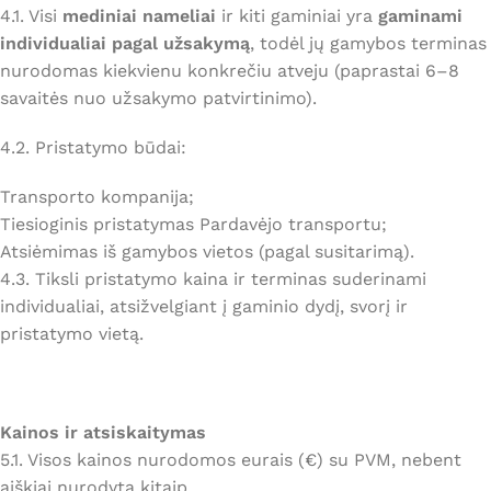
4.1. Visi
mediniai nameliai
ir kiti gaminiai yra
gaminami
individualiai pagal užsakymą
, todėl jų gamybos terminas
nurodomas kiekvienu konkrečiu atveju (paprastai 6–8
savaitės nuo užsakymo patvirtinimo).
4.2. Pristatymo būdai:
Transporto kompanija;
Tiesioginis pristatymas Pardavėjo transportu;
Atsiėmimas iš gamybos vietos (pagal susitarimą).
4.3. Tiksli pristatymo kaina ir terminas suderinami
individualiai, atsižvelgiant į gaminio dydį, svorį ir
pristatymo vietą.
Kainos ir atsiskaitymas
5.1. Visos kainos nurodomos eurais (€) su PVM, nebent
aiškiai nurodyta kitaip.