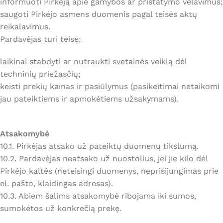
informuoti Pirkėją apie gamybos ar pristatymo vėlavimus;
saugoti Pirkėjo asmens duomenis pagal teisės aktų
reikalavimus.
Pardavėjas turi teisę:
laikinai stabdyti ar nutraukti svetainės veiklą dėl
techninių priežasčių;
keisti prekių kainas ir pasiūlymus (pasikeitimai netaikomi
jau pateiktiems ir apmokėtiems užsakymams).
Atsakomybė
10.1. Pirkėjas atsako už pateiktų duomenų tikslumą.
10.2. Pardavėjas neatsako už nuostolius, jei jie kilo dėl
Pirkėjo kaltės (neteisingi duomenys, neprisijungimas prie
el. pašto, klaidingas adresas).
10.3. Abiem šalims atsakomybė ribojama iki sumos,
sumokėtos už konkrečią prekę.