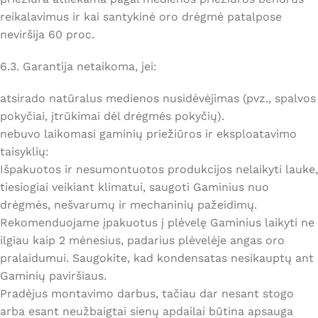
reikalavimus ir kai santykinė oro drėgmė patalpose
neviršija 60 proc.
6.3. Garantija netaikoma, jei:
atsirado natūralus medienos nusidėvėjimas (pvz., spalvos
pokyčiai, įtrūkimai dėl drėgmės pokyčių).
nebuvo laikomasi gaminių priežiūros ir eksploatavimo
taisyklių:
Išpakuotos ir nesumontuotos produkcijos nelaikyti lauke,
tiesiogiai veikiant klimatui, saugoti Gaminius nuo
drėgmės, nešvarumų ir mechaninių pažeidimų.
Rekomenduojame įpakuotus į plėvelę Gaminius laikyti ne
ilgiau kaip 2 mėnesius, padarius plėvelėje angas oro
pralaidumui. Saugokite, kad kondensatas nesikauptų ant
Gaminių paviršiaus.
Pradėjus montavimo darbus, tačiau dar nesant stogo
arba esant neužbaigtai sienų apdailai būtina apsauga