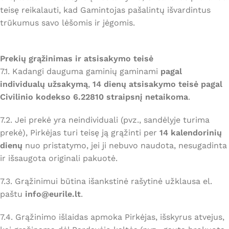
teisę reikalauti, kad Gamintojas pašalintų išvardintus
trūkumus savo lėšomis ir jėgomis.
Prekių grąžinimas ir atsisakymo teisė
7.1. Kadangi dauguma gaminių gaminami
pagal
individualų užsakymą
,
14 dienų atsisakymo teisė pagal
Civilinio kodekso 6.22810 straipsnį netaikoma
.
7.2. Jei prekė yra neindividuali (pvz., sandėlyje turima
prekė), Pirkėjas turi teisę ją grąžinti per
14 kalendorinių
dienų
nuo pristatymo, jei ji nebuvo naudota, nesugadinta
ir išsaugota originali pakuotė.
7.3. Grąžinimui būtina išankstinė rašytinė užklausa el.
paštu
info@eurile.lt
.
7.4. Grąžinimo išlaidas apmoka Pirkėjas, išskyrus atvejus,