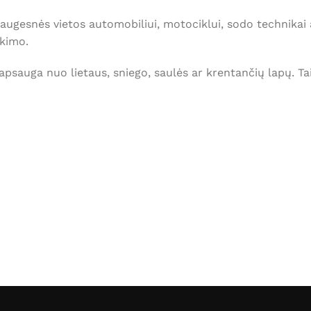
saugesnės vietos automobiliui, motociklui, sodo technikai a
ekimo.
apsauga nuo lietaus, sniego, saulės ar krentančių lapų. Tai