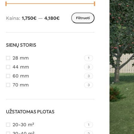
Kaina:
1,750€
—
4,180€
Filtruoti
SIENŲ STORIS
28 mm
1
44 mm
3
60 mm
3
70 mm
3
UŽSTATOMAS PLOTAS
20-30 m²
1
30-40 m²
2