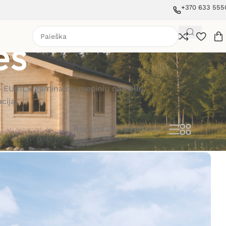
+370 633 555
ės
avimo EURILĖ gaminamų medinių namelių.
ciją.
Rodomi visi rezultatai: 3