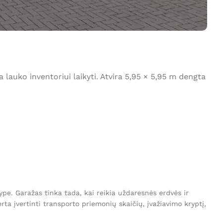
auko inventoriui laikyti. Atvira 5,95 × 5,95 m dengta
lype. Garažas tinka tada, kai reikia uždaresnės erdvės ir
ta įvertinti transporto priemonių skaičių, įvažiavimo kryptį,