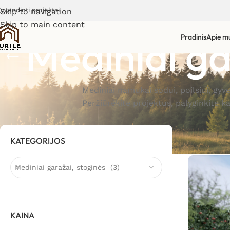
gyvendinti projektai
Skip to navigation
Skip to main content
Mediniai ga
Pradinis
Apie m
Mediniai namukai sodui, poilsiui, gyv
Peržiūrėkite projektus, palyginkite k
KATEGORIJOS
Mediniai garažai, stoginės (3)
KAINA