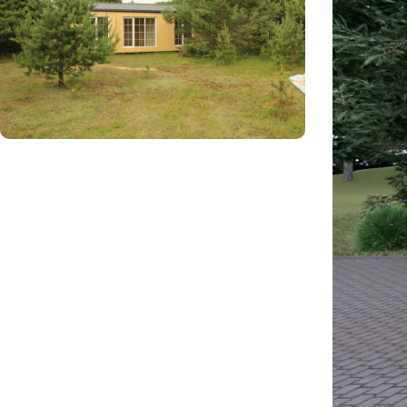
Reikia pagalbos renkantis?
Padėsime pasirinkti tinkamą projektą ir
komplektaciją.
Susisiekite su mumis