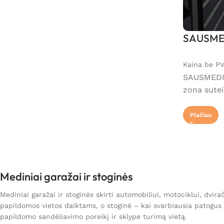
SAUSMEDI
Kaina be P
SAUSMEDIS 
zona sutei
Plačiau
Mediniai garažai ir stoginės
Mediniai garažai ir stoginės skirti automobiliui, motociklui, dvir
papildomos vietos daiktams, o stoginė – kai svarbiausia patogus į
papildomo sandėliavimo poreikį ir sklype turimą vietą.