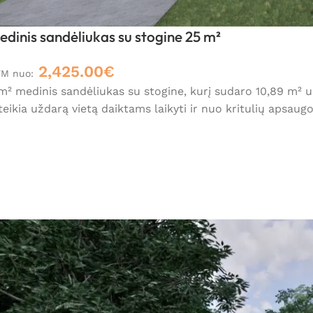
edinis sandėliukas su stogine 25 m²
2,425.00
€
VM nuo:
m² medinis sandėliukas su stogine, kurį sudaro 10,89 m² už
teikia uždarą vietą daiktams laikyti ir nuo kritulių apsaug