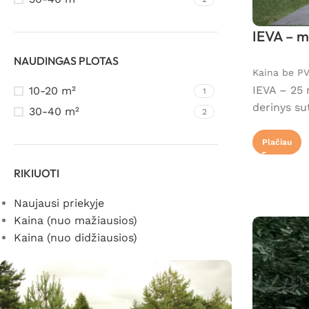
IEVA – m
NAUDINGAS PLOTAS
Kaina be P
IEVA – 25 
10-20 m²
1
derinys su
30-40 m²
2
Plačiau
RIKIUOTI
Naujausi priekyje
Kaina (nuo mažiausios)
Kaina (nuo didžiausios)