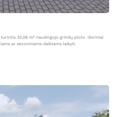
rintis 32,06 m² naudingojo grindų ploto. Išoriniai
kiams ar sezoniniams daiktams laikyti.