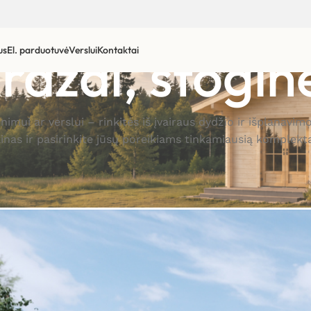
ražai, stogin
us
El. parduotuvė
Verslui
Kontaktai
enimui ar verslui – rinkitės iš įvairaus dydžio ir išplan
ainas ir pasirinkite jūsų poreikiams tinkamiausią komplekta