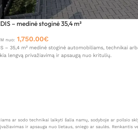
S – medinė stoginė 35,4 m²
1,750.00
€
VM nuo:
– 35,4 m² medinė stoginė automobiliams, technikai arba l
kia lengvą privažiavimą ir apsaugą nuo kritulių.
ačiams ar sodo technikai laikyti šalia namų, sodyboje ar poilsio sk
važiavimas ir apsauga nuo lietaus, sniego ar saulės. Renkantis ver