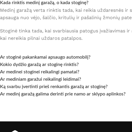
Kada rinktis medinį garažą, o kada stoginę?
Medinį garažą verta rinktis tada, kai reikia uždaresnės ir 
apsauga nuo vėjo, šalčio, kritulių ir pašalinių žmonių pat
Stoginė tinka tada, kai svarbiausia patogus įvažiavimas ir 
kai nereikia pilnai uždaros patalpos.
Ar stoginė pakankamai apsaugo automobilį?
Kokio dydžio garažą ar stoginę rinktis?
Ar medinei stoginei reikalingi pamatai?
Ar mediniam garažui reikalingi leidimai?
Ką svarbu įvertinti prieš renkantis garažą ar stoginę?
Ar medinį garažą galima derinti prie namo ar sklypo aplinkos?