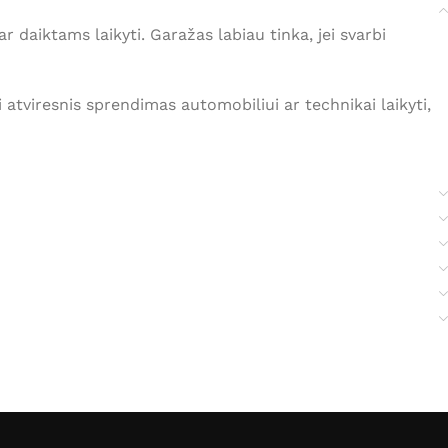
r daiktams laikyti. Garažas labiau tinka, jei svarbi
 atviresnis sprendimas automobiliui ar technikai laikyti,