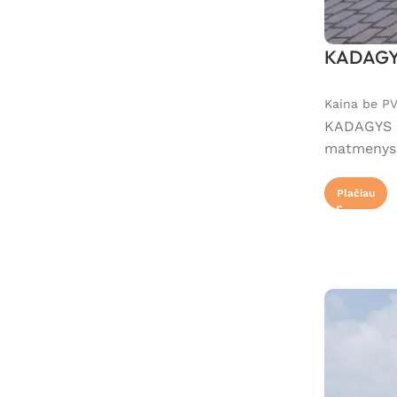
KADAGYS 
Kaina be P
KADAGYS – 
matmenys –
Plačiau