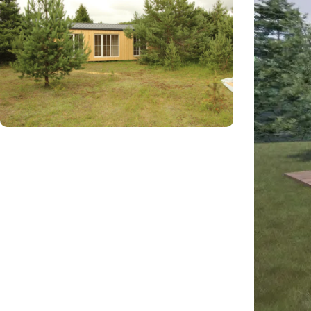
Reikia pagalbos renkantis?
Padėsime pasirinkti tinkamą projektą ir
komplektaciją.
Susisiekite su mumis