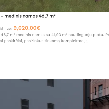
– medinis namas 46,7 m²
9,020.00
€
VM nuo:
6,7 m² medinis namas su 41,93 m² naudinguoju plotu. Penk
i paskirčiai, pasirinkus tinkamą komplektaciją.