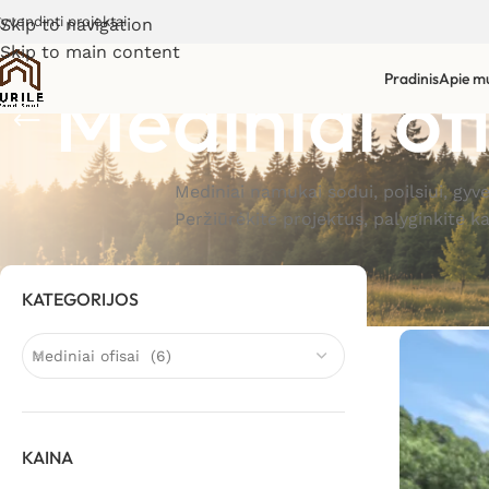
gyvendinti projektai
Skip to navigation
Skip to main content
Mediniai ofi
Pradinis
Apie m
Mediniai namukai sodui, poilsiui, gyv
Peržiūrėkite projektus, palyginkite k
KATEGORIJOS
Mediniai ofisai (6)
KAINA