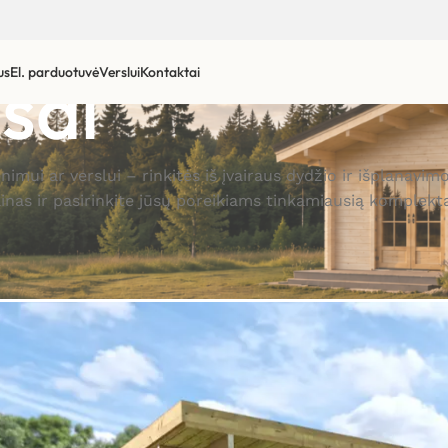
sai
us
El. parduotuvė
Verslui
Kontaktai
enimui ar verslui – rinkitės iš įvairaus dydžio ir išplan
ainas ir pasirinkite jūsų poreikiams tinkamiausią komplekta