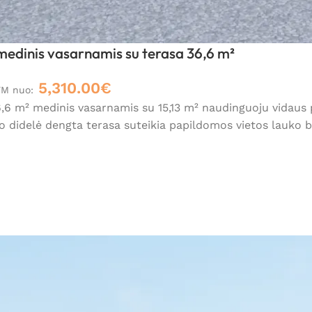
medinis vasarnamis su terasa 36,6 m²
5,310.00
€
VM nuo:
,6 m² medinis vasarnamis su 15,13 m² naudinguoju vidaus pl
 o didelė dengta terasa suteikia papildomos vietos lauko 