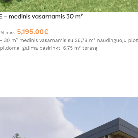
 – medinis vasarnamis 30 m²
5,195.00
€
VM nuo:
30 m² medinis vasarnamis su 26,78 m² naudinguoju plotu i
pildomai galima pasirinkti 6,75 m² terasą.