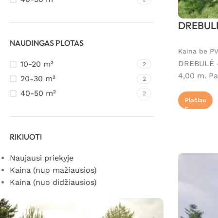
DREBULĖ
NAUDINGAS PLOTAS
Kaina be P
DREBULĖ – 
10-20 m²
2
4,00 m. Pa
20-30 m²
2
40-50 m²
2
Plačiau
RIKIUOTI
Naujausi priekyje
Kaina (nuo mažiausios)
Kaina (nuo didžiausios)