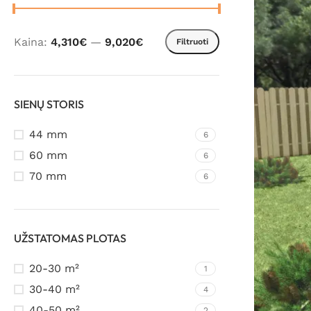
Kaina:
4,310€
—
9,020€
Filtruoti
SIENŲ STORIS
44 mm
6
60 mm
6
70 mm
6
UŽSTATOMAS PLOTAS
20-30 m²
1
30-40 m²
4
40-50 m²
2