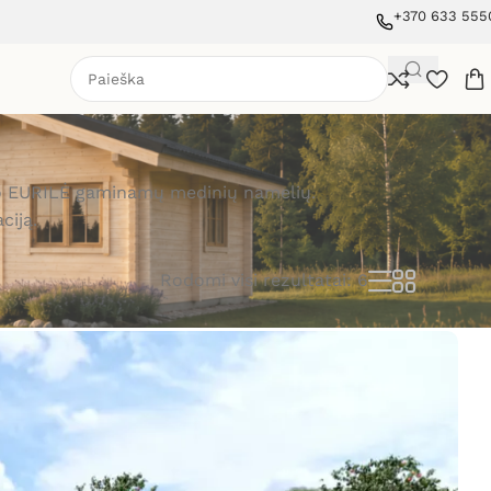
+370 633 555
avimo EURILĖ gaminamų medinių namelių.
ciją.
Rodomi visi rezultatai: 6