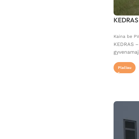
KEDRAS 
Kaina be P
KEDRAS – 4
gyvenamaja
Plačiau