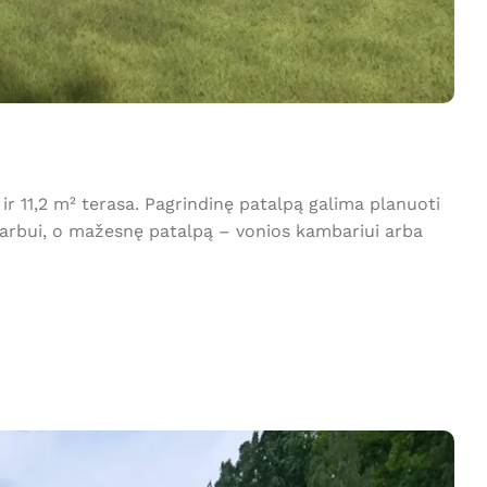
 11,2 m² terasa. Pagrindinę patalpą galima planuoti
 darbui, o mažesnę patalpą – vonios kambariui arba