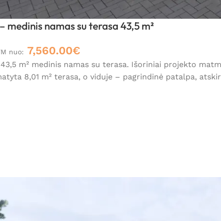
 medinis namas su terasa 43,5 m²
7,560.00
€
VM nuo:
3,5 m² medinis namas su terasa. Išoriniai projekto matmen
atyta 8,01 m² terasa, o viduje – pagrindinė patalpa, atsk