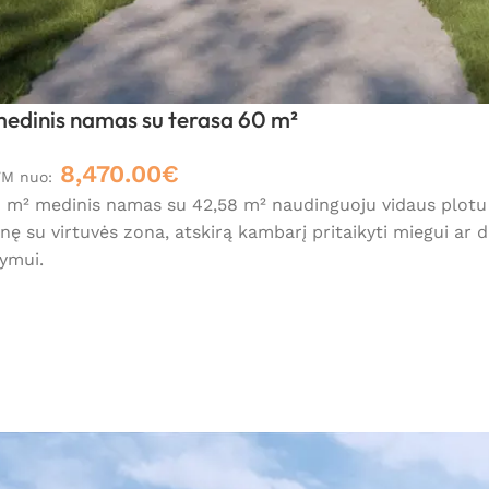
edinis namas su terasa 60 m²
8,470.00
€
VM nuo:
m² medinis namas su 42,58 m² naudinguoju vidaus plotu ir
inę su virtuvės zona, atskirą kambarį pritaikyti miegui ar
kymui.