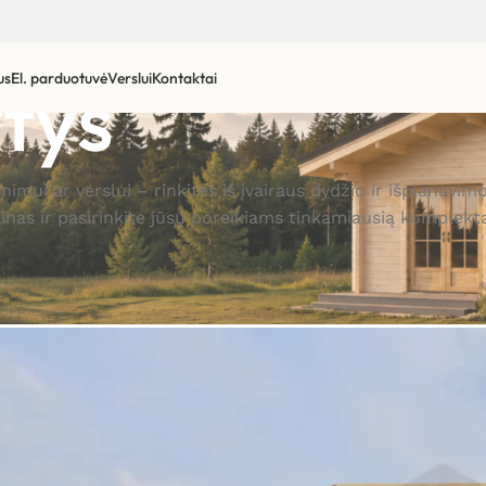
tys
us
El. parduotuvė
Verslui
Kontaktai
enimui ar verslui – rinkitės iš įvairaus dydžio ir išplan
ainas ir pasirinkite jūsų poreikiams tinkamiausią komplekta