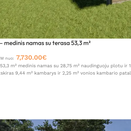
 medinis namas su terasa 53,3 m²
7,730.00
€
VM nuo:
3,3 m² medinis namas su 28,75 m² naudinguoju plotu ir 19
tskiras 9,44 m² kambarys ir 2,25 m² vonios kambario patal