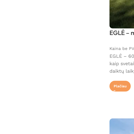
EGLĖ – m
Kaina be P
EGLĖ – 60 
kaip sveta
daiktų lai
Plačiau