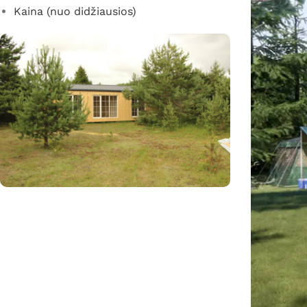
Kaina (nuo didžiausios)
Reikia pagalbos renkantis?
Padėsime pasirinkti tinkamą projektą ir
komplektaciją.
Susisiekite su mumis