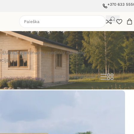
+370 633 555
avimo EURILĖ gaminamų medinių namelių.
ciją.
Rodomi visi rezultatai: 6