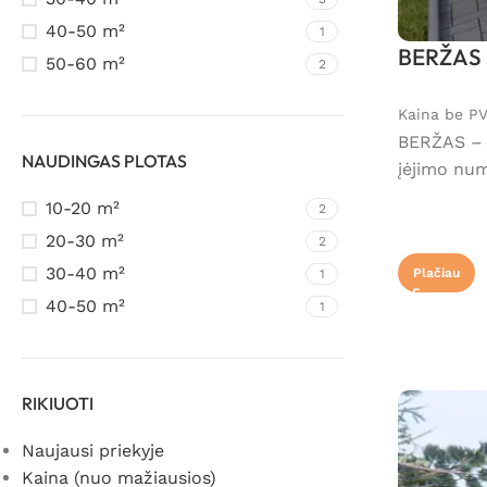
40-50 m²
1
BERŽAS –
50-60 m²
2
Kaina be P
BERŽAS – 4
NAUDINGAS PLOTAS
įėjimo num
10-20 m²
2
20-30 m²
2
30-40 m²
Plačiau
1
40-50 m²
1
RIKIUOTI
Naujausi priekyje
Kaina (nuo mažiausios)