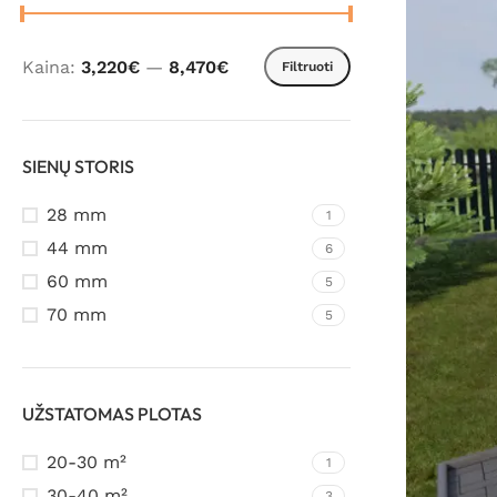
Kaina:
3,220€
—
8,470€
Filtruoti
SIENŲ STORIS
28 mm
1
44 mm
6
60 mm
5
70 mm
5
UŽSTATOMAS PLOTAS
20-30 m²
1
30-40 m²
3