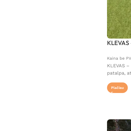
KLEVAS –
Kaina be P
KLEVAS – 5
patalpa, a
Plačiau