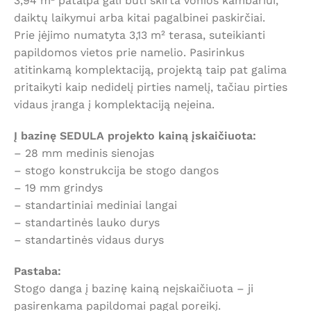
3,94 m² patalpa gali būti skirta vonios kambariui,
daiktų laikymui arba kitai pagalbinei paskirčiai.
Prie įėjimo numatyta 3,13 m² terasa, suteikianti
papildomos vietos prie namelio. Pasirinkus
atitinkamą komplektaciją, projektą taip pat galima
pritaikyti kaip nedidelį pirties namelį, tačiau pirties
vidaus įranga į komplektaciją neįeina.
Į bazinę SEDULA projekto kainą įskaičiuota:
– 28 mm medinis sienojas
– stogo konstrukcija be stogo dangos
– 19 mm grindys
– standartiniai mediniai langai
– standartinės lauko durys
– standartinės vidaus durys
Pastaba:
Stogo danga į bazinę kainą neįskaičiuota – ji
pasirenkama papildomai pagal poreikį.