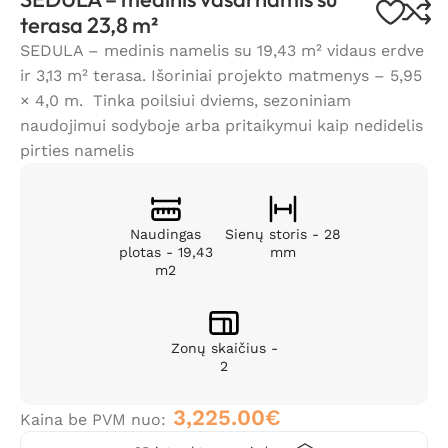
terasa 23,8 m²
SEDULA – medinis namelis su 19,43 m² vidaus erdve
ir 3,13 m² terasa. Išoriniai projekto matmenys – 5,95
× 4,0 m. Tinka poilsiui dviems, sezoniniam
naudojimui sodyboje arba pritaikymui kaip nedidelis
pirties namelis
Naudingas
Sienų storis - 28
plotas - 19,43
mm
m2
Zonų skaičius -
2
3,225.00
€
Kaina be PVM nuo: