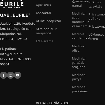
gyvenamieji
Pirkimo
Apie mus
namai
taisyklės
Kontaktai
Mediniai
UAB „EURILE"
Privatumo
sodo
politika
Atlikti projektai
nameliai ir
Jaukioji g.29, Kopūstų
vasarnamiai
Pristatym
km. Kretingalės sen.
Straipsniai ir
naujienos
Klaipėdos raj.
Mediniai
Užklausos
sandėliukai
forma
LT96334, Lietuva
ES Parama
Mediniai
El. paštas:
ofisai
info@eurile.lt
Mediniai
Mob. tel.: +370 633
garažai,
55501
stoginės
Medinės
pirtys
Medinės
pavėsinės
© UAB Eurilė 2026