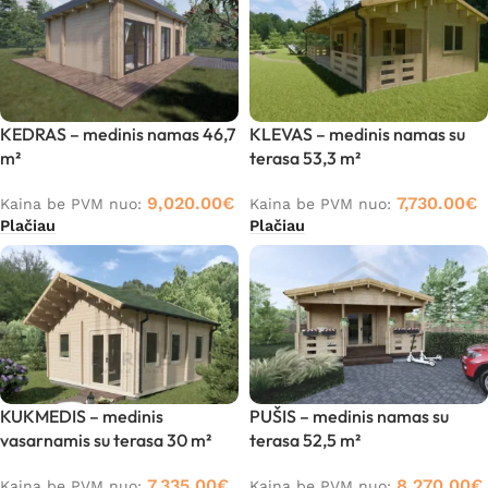
KEDRAS – medinis namas 46,7
KLEVAS – medinis namas su
m²
terasa 53,3 m²
9,020.00
€
7,730.00
€
Kaina be PVM nuo:
Kaina be PVM nuo:
Plačiau
Plačiau
KUKMEDIS – medinis
PUŠIS – medinis namas su
vasarnamis su terasa 30 m²
terasa 52,5 m²
7,335.00
€
8,270.00
€
Kaina be PVM nuo:
Kaina be PVM nuo: