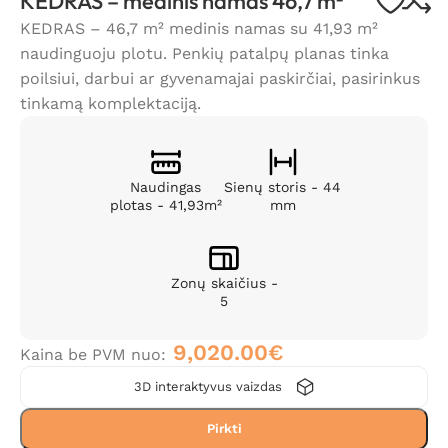
KEDRAS – medinis namas 46,7 m²
KEDRAS – 46,7 m² medinis namas su 41,93 m²
naudinguoju plotu. Penkių patalpų planas tinka
poilsiui, darbui ar gyvenamajai paskirčiai, pasirinkus
tinkamą komplektaciją.
Naudingas
Sienų storis - 44
plotas - 41,93m²
mm
Zonų skaičius -
5
9,020.00
€
Kaina be PVM nuo:
3D interaktyvus vaizdas
Pirkti