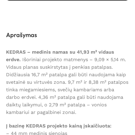
Aprašymas
KEDRAS – medinis namas su 41,93 m² vidaus
erdve.
Išoriniai projekto matmenys – 9,09 × 5,14 m.
Vidaus planas suskirstytas į penkias patalpas.
Didžiausia 16,7 m² patalpa gali būti naudojama kaip
svetainė su virtuvės zona. 9,7 m² ir 8,38 m² patalpos
tinka miegamiesiems, svečių kambariams arba
darbo erdvei. 4,36 m² patalpa gali būti naudojama
daiktų laikymui, o 2,79 m² patalpa – vonios
kambariui ar pagalbinei zonai.
Į bazinę KEDRAS projekto kainą įskaičiuota:
– 44 mm medinis sienojas