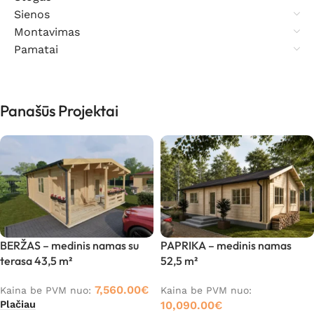
Sienos
Montavimas
Pamatai
Panašūs Projektai
BERŽAS – medinis namas su
PAPRIKA – medinis namas
terasa 43,5 m²
52,5 m²
7,560.00
€
Kaina be PVM nuo:
Kaina be PVM nuo:
Plačiau
10,090.00
€