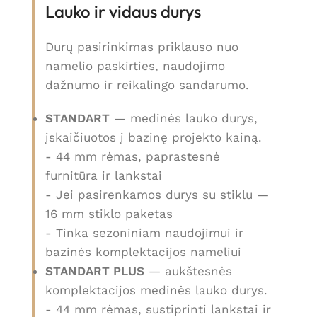
Lauko ir vidaus durys
Durų pasirinkimas priklauso nuo
namelio paskirties, naudojimo
dažnumo ir reikalingo sandarumo.
STANDART
— medinės lauko durys,
įskaičiuotos į bazinę projekto kainą.
- 44 mm rėmas, paprastesnė
furnitūra ir lankstai
- Jei pasirenkamos durys su stiklu —
16 mm stiklo paketas
- Tinka sezoniniam naudojimui ir
bazinės komplektacijos nameliui
STANDART PLUS
— aukštesnės
komplektacijos medinės lauko durys.
- 44 mm rėmas, sustiprinti lankstai ir