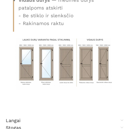
Vidaus durys
— medinės durys
patalpoms atskirti
- Be stiklo ir slenksčio
- Rakinamos raktu
Langai
Stogas