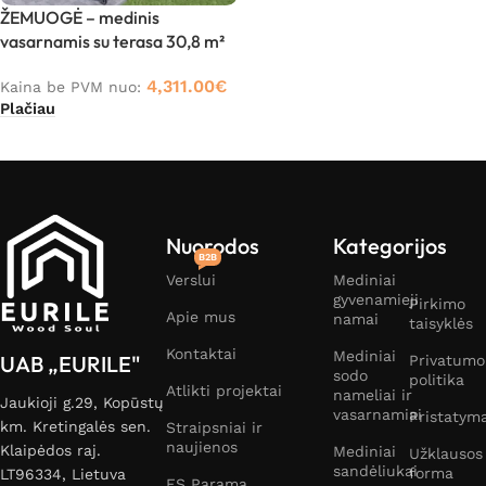
ŽEMUOGĖ – medinis
vasarnamis su terasa 30,8 m²
4,311.00
€
Kaina be PVM nuo:
Plačiau
Nuorodos
Kategorijos
B2B
Verslui
Mediniai
gyvenamieji
Pirkimo
Apie mus
namai
taisyklės
Kontaktai
Mediniai
UAB „EURILE"
Privatumo
sodo
politika
Atlikti projektai
nameliai ir
Jaukioji g.29, Kopūstų
vasarnamiai
Pristatym
km. Kretingalės sen.
Straipsniai ir
naujienos
Klaipėdos raj.
Mediniai
Užklausos
sandėliukai
forma
LT96334, Lietuva
ES Parama