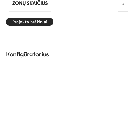
ZONŲ SKAIČIUS
5
Projekto brėžiniai
Konfigūratorius