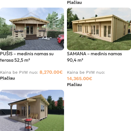
Plačiau
PUŠIS – medinis namas su
SAMANA – medinis namas
terasa 52,5 m²
90,4 m²
8,270.00
€
Kaina be PVM nuo:
Kaina be PVM nuo:
Plačiau
14,365.00
€
Plačiau