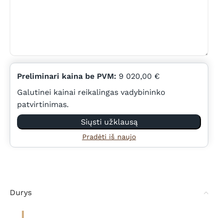
Preliminari kaina be PVM:
9 020,00 €
Galutinei kainai reikalingas vadybininko
patvirtinimas.
Siųsti užklausą
Pradėti iš naujo
Durys