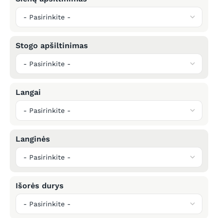
Stogo apšiltinimas
Langai
Langinės
Išorės durys