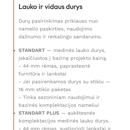
Lauko ir vidaus durys
Durų pasirinkimas priklauso nuo
namelio paskirties, naudojimo
dažnumo ir reikalingo sandarumo.
STANDART
— medinės lauko durys,
įskaičiuotos į bazinę projekto kainą.
- 44 mm rėmas, paprastesnė
furnitūra ir lankstai
- Jei pasirenkamos durys su stiklu —
16 mm stiklo paketas
- Tinka sezoniniam naudojimui ir
bazinės komplektacijos nameliui
STANDART PLUS
— aukštesnės
komplektacijos medinės lauko durys.
- 44 mm rėmas, sustiprinti lankstai ir