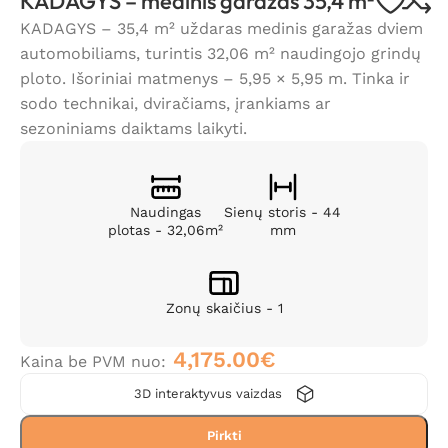
KADAGYS – medinis garažas 35,4 m²
KADAGYS – 35,4 m² uždaras medinis garažas dviem
automobiliams, turintis 32,06 m² naudingojo grindų
ploto. Išoriniai matmenys – 5,95 × 5,95 m. Tinka ir
sodo technikai, dviračiams, įrankiams ar
sezoniniams daiktams laikyti.
Naudingas
Sienų storis - 44
plotas - 32,06m²
mm
Zonų skaičius - 1
4,175.00
€
Kaina be PVM nuo:
3D interaktyvus vaizdas
Pirkti