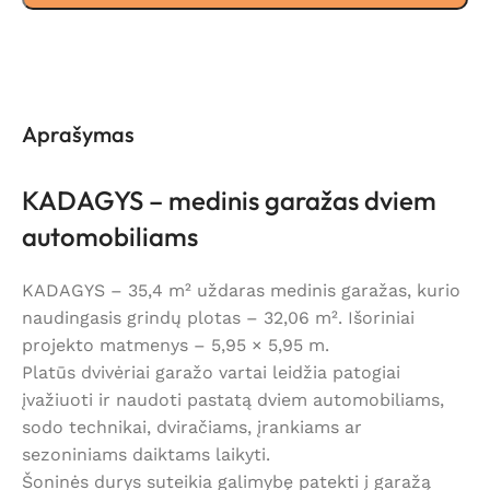
Aprašymas
KADAGYS – medinis garažas dviem
automobiliams
KADAGYS – 35,4 m² uždaras medinis garažas, kurio
naudingasis grindų plotas – 32,06 m². Išoriniai
projekto matmenys – 5,95 × 5,95 m.
Platūs dvivėriai garažo vartai leidžia patogiai
įvažiuoti ir naudoti pastatą dviem automobiliams,
sodo technikai, dviračiams, įrankiams ar
sezoniniams daiktams laikyti.
Šoninės durys suteikia galimybę patekti į garažą