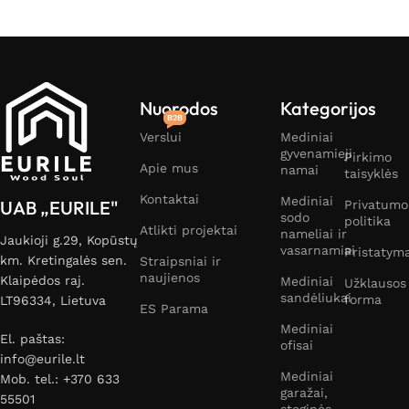
Nuorodos
Kategorijos
B2B
Verslui
Mediniai
gyvenamieji
Pirkimo
Apie mus
namai
taisyklės
Kontaktai
Mediniai
UAB „EURILE"
Privatumo
sodo
politika
Atlikti projektai
nameliai ir
Jaukioji g.29, Kopūstų
vasarnamiai
Pristatym
km. Kretingalės sen.
Straipsniai ir
naujienos
Klaipėdos raj.
Mediniai
Užklausos
sandėliukai
forma
LT96334, Lietuva
ES Parama
Mediniai
El. paštas:
ofisai
info@eurile.lt
Mediniai
Mob. tel.: +370 633
garažai,
55501