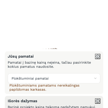
Jūsų pamatai
Pamatai į bazinę kainą neįeina, tačiau pasirinkite
kokius pamatus naudosite.
Plokštuminiams pamatams nereikalingas
papildomas karkasas.
Išorės dažymas
Bazinė projekto kaina taikoma nedažytam namukui.