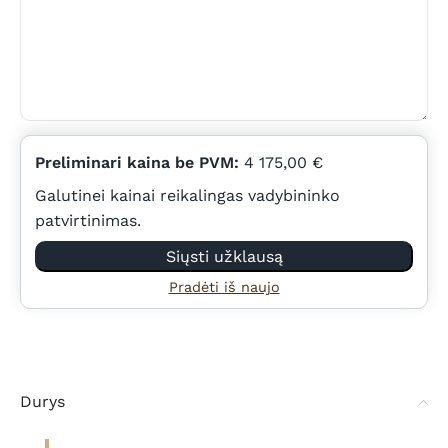
Preliminari kaina be PVM:
4 175,00 €
Galutinei kainai reikalingas vadybininko
patvirtinimas.
Siųsti užklausą
Pradėti iš naujo
Durys