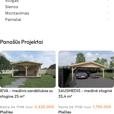
Stogas
Sienos
Montavimas
Pamatai
Panašūs Projektai
IEVA – medinis sandėliukas su
SAUSMEDIS – medinė stoginė
stogine 25 m²
35,4 m²
2,425.00
€
1,750.00
€
Kaina be PVM nuo:
Kaina be PVM nuo:
Plačiau
Plačiau