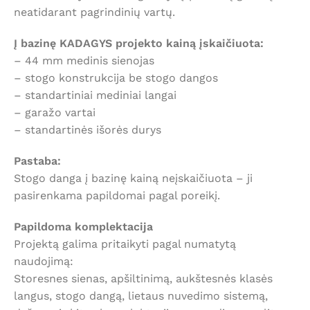
neatidarant pagrindinių vartų.
Į bazinę KADAGYS projekto kainą įskaičiuota:
– 44 mm medinis sienojas
– stogo konstrukcija be stogo dangos
– standartiniai mediniai langai
– garažo vartai
– standartinės išorės durys
Pastaba:
Stogo danga į bazinę kainą neįskaičiuota – ji
pasirenkama papildomai pagal poreikį.
Papildoma komplektacija
Projektą galima pritaikyti pagal numatytą
naudojimą:
Storesnes sienas, apšiltinimą, aukštesnės klasės
langus, stogo dangą, lietaus nuvedimo sistemą,