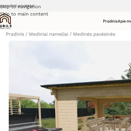
gyvendinti projektai
Skip to navigation
Skip to main content
Pradinis
Apie m
Pradinis
/
Mediniai nameliai
/
Medinės pavėsinės