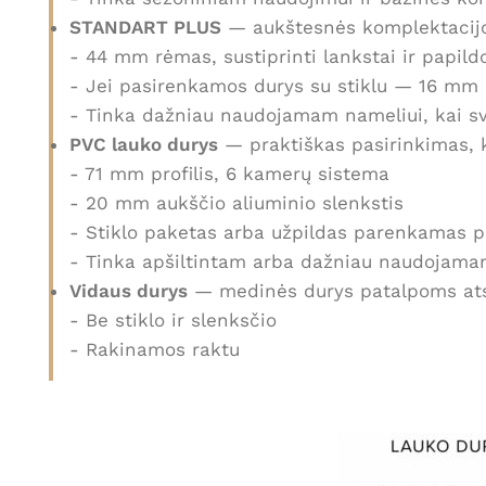
STANDART PLUS
— aukštesnės komplektacijo
- 44 mm rėmas, sustiprinti lankstai ir papild
- Jei pasirenkamos durys su stiklu — 16 mm 
- Tinka dažniau naudojamam nameliui, kai s
PVC lauko durys
— praktiškas pasirinkimas, k
- 71 mm profilis, 6 kamerų sistema
- 20 mm aukščio aliuminio slenkstis
- Stiklo paketas arba užpildas parenkamas pa
- Tinka apšiltintam arba dažniau naudojama
Vidaus durys
— medinės durys patalpoms ats
- Be stiklo ir slenksčio
- Rakinamos raktu