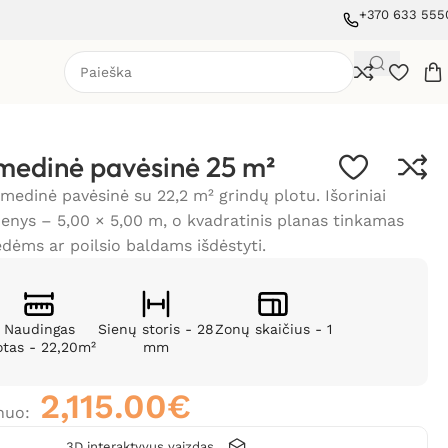
+370 633 555
medinė pavėsinė 25 m²
medinė pavėsinė su 22,2 m² grindų plotu. Išoriniai
nys – 5,00 × 5,00 m, o kvadratinis planas tinkamas
ėdėms ar poilsio baldams išdėstyti.
Naudingas
Sienų storis - 28
Zonų skaičius - 1
otas - 22,20m²
mm
2,115.00
€
nuo:
3D interaktyvus vaizdas