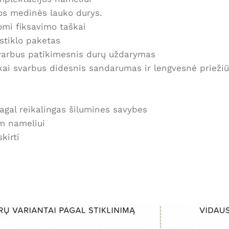
s medinės lauko durys.
omi fiksavimo taškai
stiklo paketas
varbus patikimesnis durų uždarymas
ai svarbus didesnis sandarumas ir lengvesnė priežiū
gal reikalingas šilumines savybes
m nameliui
kirti