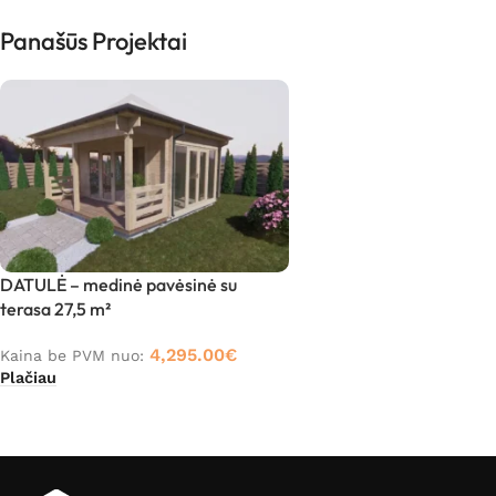
Panašūs Projektai
DATULĖ – medinė pavėsinė su
terasa 27,5 m²
4,295.00
€
Kaina be PVM nuo:
Plačiau