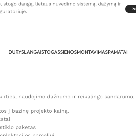
s, stogo dangą, lietaus nuvedimo sistemą, dažymą ir
Pr
gūratoriuje.
DURYS
LANGAI
STOGAS
SIENOS
MONTAVIMAS
PAMATAI
kirties, naudojimo dažnumo ir reikalingo sandarumo.
os į bazinę projekto kainą.
stai
stiklo paketas
mplektacijos nameliui