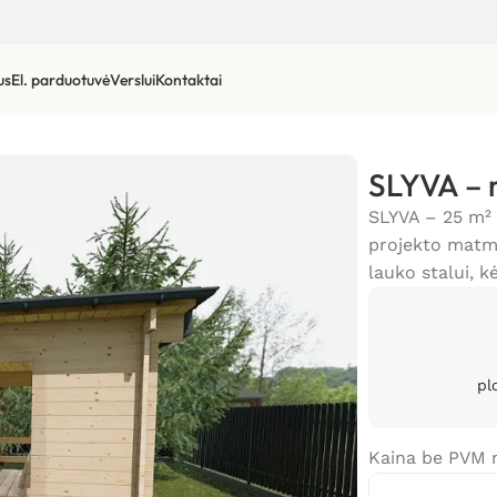
us
El. parduotuvė
Verslui
Kontaktai
SLYVA – 
SLYVA – 25 m² 
projekto matme
lauko stalui, k
pl
Kaina be PVM 