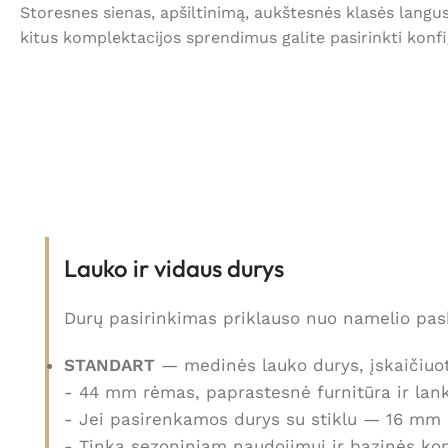
Storesnes sienas, apšiltinimą, aukštesnės klasės langu
kitus komplektacijos sprendimus galite pasirinkti konfi
Lauko ir vidaus durys
Durų pasirinkimas priklauso nuo namelio pas
STANDART
— medinės lauko durys, įskaičiuot
- 44 mm rėmas, paprastesnė furnitūra ir lank
- Jei pasirenkamos durys su stiklu — 16 mm 
- Tinka sezoniniam naudojimui ir bazinės ko