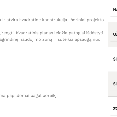
N
r atvira kvadratine konstrukcija. Išoriniai projekto
rengti. Kvadratinis planas leidžia patogiai išdėstyti
U
pagrindinę naudojimo zoną ir suteikia apsaugą nuo
S
S
ama papildomai pagal poreikį.
Z