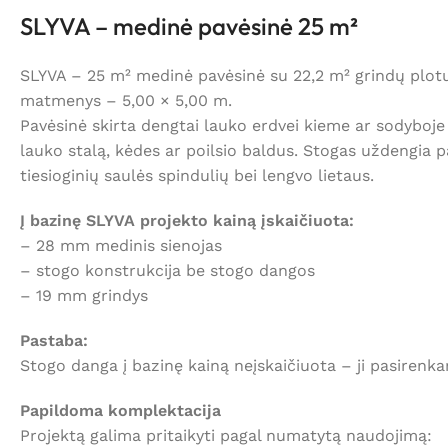
SLYVA – medinė pavėsinė 25 m²
SLYVA – 25 m² medinė pavėsinė su 22,2 m² grindų plotu i
matmenys – 5,00 × 5,00 m.
Pavėsinė skirta dengtai lauko erdvei kieme ar sodyboje į
lauko stalą, kėdes ar poilsio baldus. Stogas uždengia 
tiesioginių saulės spindulių bei lengvo lietaus.
Į bazinę SLYVA projekto kainą įskaičiuota:
– 28 mm medinis sienojas
– stogo konstrukcija be stogo dangos
– 19 mm grindys
Pastaba:
Stogo danga į bazinę kainą neįskaičiuota – ji pasirenk
Papildoma komplektacija
Projektą galima pritaikyti pagal numatytą naudojimą: