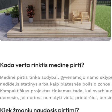
Kada verta rinktis medinę pirtį?
Medinė pirtis tinka sodybai, gyvenamojo namo sklypui,
nedidelis statinys arba kaip platesnės poilsio zonos 
Kompaktiškas projektas tinkamas tada, kai svarbiausi
dėmesio, jei norima numatyti vietą priepirčiui, persir
Kiek žmonių naudosis pirtimi?