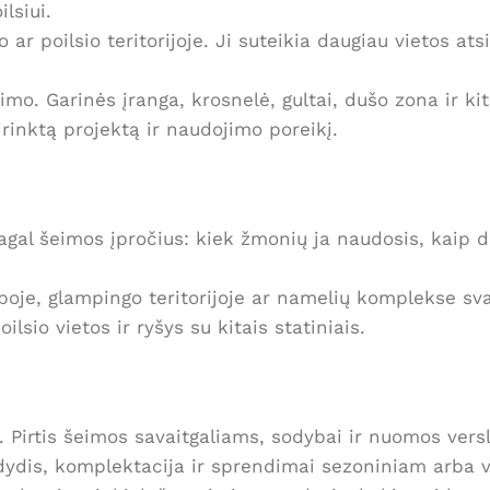
lsiui.
r poilsio teritorijoje. Ji suteikia daugiau vietos atsi
mo. Garinės įranga, krosnelė, gultai, dušo zona ir kiti
rinktą projektą ir naudojimo poreikį.
gal šeimos įpročius: kiek žmonių ja naudosis, kaip d
sodyboje, glampingo teritorijoje ar namelių komplekse s
lsio vietos ir ryšys su kitais statiniais.
 Pirtis šeimos savaitgaliams, sodybai ir nuomos vers
os dydis, komplektacija ir sprendimai sezoniniam arba