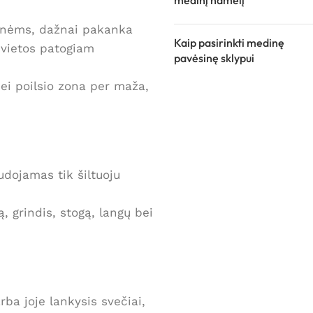
medinį namelį
žmonėms, dažnai pakanka
Kaip pasirinkti medinę
 vietos patogiam
pavėsinę sklypui
jei poilsio zona per maža,
udojamas tik šiltuoju
ą, grindis, stogą, langų bei
ba joje lankysis svečiai,