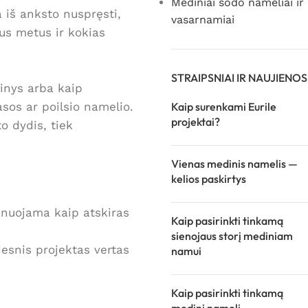
Mediniai sodo nameliai ir
a iš anksto nuspręsti,
vasarnamiai
sus metus ir kokias
STRAIPSNIAI IR NAUJIENOS
tinys arba kaip
asos ar poilsio namelio.
Kaip surenkami Eurile
projektai?
o dydis, tiek
Vienas medinis namelis —
kelios paskirtys
lanuojama kaip atskiras
Kaip pasirinkti tinkamą
sienojaus storį mediniam
desnis projektas vertas
namui
Kaip pasirinkti tinkamą