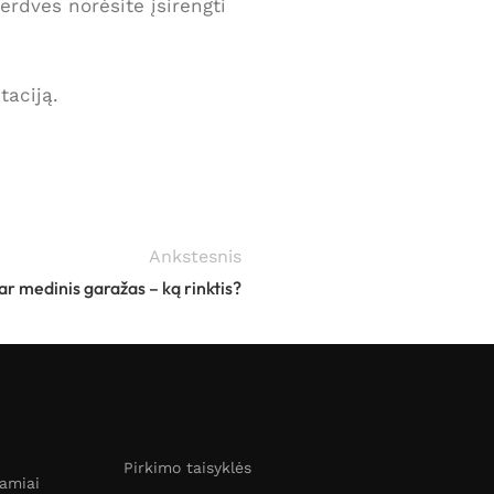
erdves norėsite įsirengti
taciją.
Ankstesnis
r medinis garažas – ką rinktis?
Pirkimo taisyklės
namiai