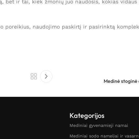
ą, bet ir tai, kiek žmonių juo naudosis, kokias vidaus 
ypo poreikius, naudojimo paskirtį ir pasirinktą komplek
Medinė stoginė a
Kategorijos
Mediniai gyvenamieji namai
Mediniai sodo nameliai ir vasar