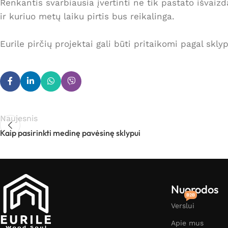
Renkantis svarbiausia įvertinti ne tik pastato išvaizd
ir kuriuo metų laiku pirtis bus reikalinga.
Eurile pirčių projektai gali būti pritaikomi pagal skl
Naujesnis
Kaip pasirinkti medinę pavėsinę sklypui
Nuorodos
B2B
Verslui
Apie mus