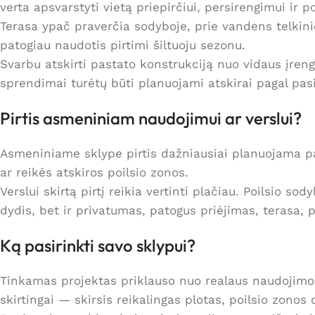
verta apsvarstyti vietą priepirčiui, persirengimui ir poi
Terasa ypač praverčia sodyboje, prie vandens telkinio a
patogiau naudotis pirtimi šiltuoju sezonu.
Svarbu atskirti pastato konstrukciją nuo vidaus įrengi
sprendimai turėtų būti planuojami atskirai pagal pasi
Pirtis asmeniniam naudojimui ar verslui?
Asmeniniame sklype pirtis dažniausiai planuojama pa
ar reikės atskiros poilsio zonos.
Verslui skirtą pirtį reikia vertinti plačiau. Poilsio 
dydis, bet ir privatumas, patogus priėjimas, terasa, poi
Ką pasirinkti savo sklypui?
Tinkamas projektas priklauso nuo realaus naudojimo.
skirtingai — skirsis reikalingas plotas, poilsio zon