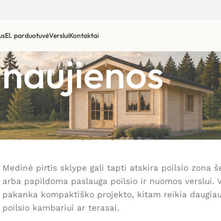
us
El. parduotuvė
Verslui
Kontaktai
r naujienos
MEDINĖS PIRTYS
irinkti medinę pirtį sklypui
Medinė pirtis sklype gali tapti atskira poilsio zona 
arba papildoma paslauga poilsio ir nuomos verslui. 
pakanka kompaktiško projekto, kitam reikia daugiau 
poilsio kambariui ar terasai.