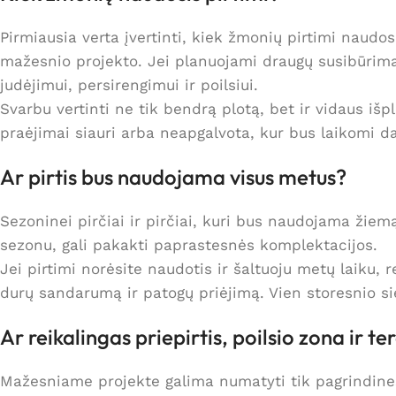
Pirmiausia verta įvertinti, kiek žmonių pirtimi naud
mažesnio projekto. Jei planuojami draugų susibūrima
judėjimui, persirengimui ir poilsiui.
Svarbu vertinti ne tik bendrą plotą, bet ir vidaus iš
praėjimai siauri arba neapgalvota, kur bus laikomi da
Ar pirtis bus naudojama visus metus?
Sezoninei pirčiai ir pirčiai, kuri bus naudojama žiemą
sezonu, gali pakakti paprastesnės komplektacijos.
Jei pirtimi norėsite naudotis ir šaltuoju metų laiku, r
durų sandarumą ir patogų priėjimą. Vien storesnio s
Ar reikalingas priepirtis, poilsio zona ir te
Mažesniame projekte galima numatyti tik pagrindines 