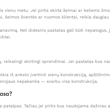
osis vienu metu. Jei pirtis skirta šeimai ar keliems 
i, šeimos šventės ar nuomos klientai, reikia daugiau
planavimą. Net didesnis pastatas gali būti nepatogus, 
iktai.
, reikalingi skirtingi sprendimai. Jei pastatas bus na
eikia iš anksto įvertinti sienų konstrukciją, apšiltinim
ienojaus nepakanka — svarbu visa konstrukcija.
rasa?
patalpas. Tačiau jei pirtis bus naudojama dažniau ar