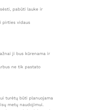
sėsti, pabūti lauke ir
 pirties vidaus
ažnai ji bus kūrenama ir
varbus ne tik pastato
lui turėtų būti planuojama
 visų metų naudojimui.