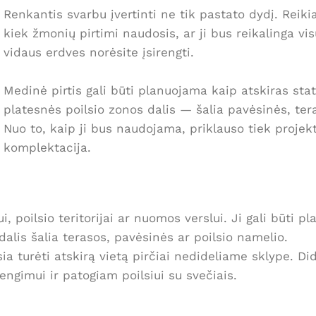
Renkantis svarbu įvertinti ne tik pastato dydį. Reiki
kiek žmonių pirtimi naudosis, ar ji bus reikalinga vi
vidaus erdves norėsite įsirengti.
Medinė pirtis gali būti planuojama kaip atskiras sta
platesnės poilsio zonos dalis — šalia pavėsinės, ter
Nuo to, kaip ji bus naudojama, priklauso tiek projekt
komplektacija.
 poilsio teritorijai ar nuomos verslui. Ji gali būti p
dalis šalia terasos, pavėsinės ar poilsio namelio.
a turėti atskirą vietą pirčiai nedideliame sklype. Di
engimui ir patogiam poilsiui su svečiais.