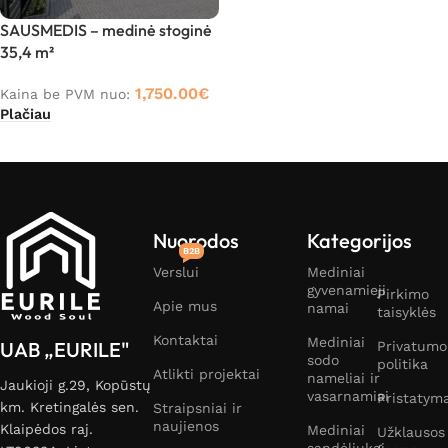
SAUSMEDIS – medinė stoginė
35,4 m²
1,750.00
€
Kaina be PVM nuo:
Plačiau
Nuorodos
Kategorijos
B2B
Verslui
Mediniai
gyvenamieji
Pirkimo
Apie mus
namai
taisyklės
Kontaktai
Mediniai
UAB „EURILE"
Privatumo
sodo
politika
Atlikti projektai
nameliai ir
Jaukioji g.29, Kopūstų
vasarnamiai
Pristatym
km. Kretingalės sen.
Straipsniai ir
naujienos
Klaipėdos raj.
Mediniai
Užklausos