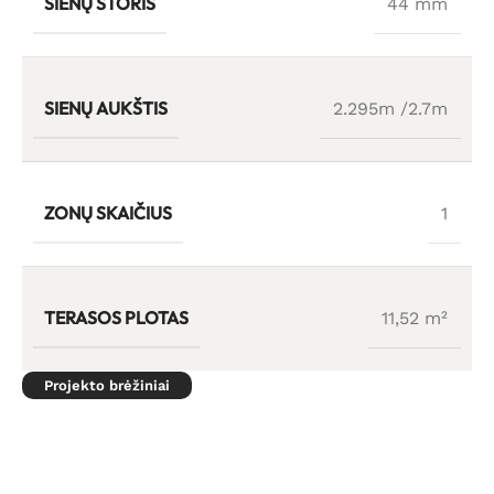
SIENŲ STORIS
44 mm
SIENŲ AUKŠTIS
2.295m /2.7m
ZONŲ SKAIČIUS
1
TERASOS PLOTAS
11,52 m²
Projekto brėžiniai