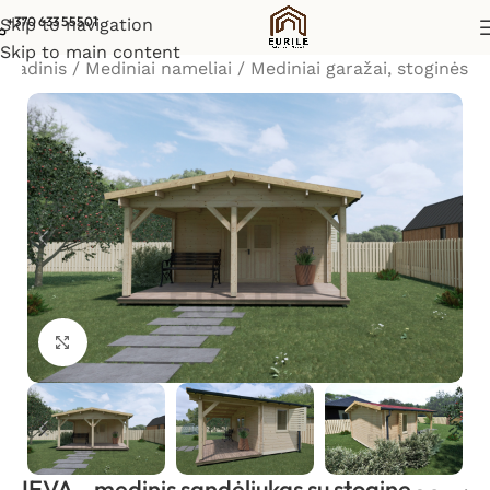
+370 633 55501
Skip to navigation
Skip to main content
Pradinis
/
Mediniai nameliai
/
Mediniai garažai, stoginės
Padidinti vaizdą
IEVA – medinis sandėliukas su stogine