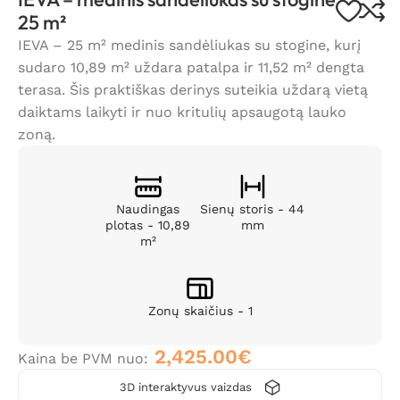
25 m²
IEVA – 25 m² medinis sandėliukas su stogine, kurį
sudaro 10,89 m² uždara patalpa ir 11,52 m² dengta
terasa. Šis praktiškas derinys suteikia uždarą vietą
daiktams laikyti ir nuo kritulių apsaugotą lauko
zoną.
Naudingas
Sienų storis - 44
plotas - 10,89
mm
m²
Zonų skaičius - 1
2,425.00
€
Kaina be PVM nuo:
3D interaktyvus vaizdas