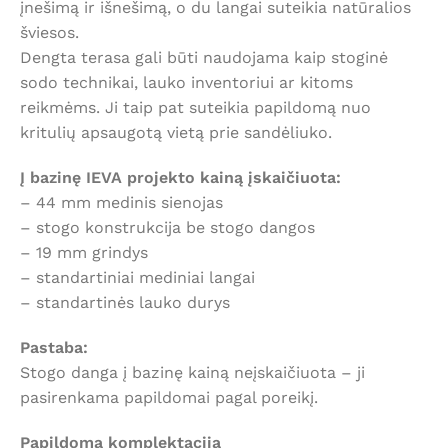
įnešimą ir išnešimą, o du langai suteikia natūralios
šviesos.
Dengta terasa gali būti naudojama kaip stoginė
sodo technikai, lauko inventoriui ar kitoms
reikmėms. Ji taip pat suteikia papildomą nuo
kritulių apsaugotą vietą prie sandėliuko.
Į bazinę IEVA projekto kainą įskaičiuota:
– 44 mm medinis sienojas
– stogo konstrukcija be stogo dangos
– 19 mm grindys
– standartiniai mediniai langai
– standartinės lauko durys
Pastaba:
Stogo danga į bazinę kainą neįskaičiuota – ji
pasirenkama papildomai pagal poreikį.
Papildoma komplektacija