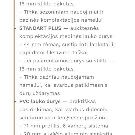
16 mm stiklo paketas
- Tinka sezoniniam naudojimui ir
bazinės komplektacijos nameliui
STANDART PLUS
— aukštesnės
komplektacijos medinės lauko durys.
- 44 mm rėmas, sustiprinti lankstai ir
papildomi fiksavimo taškai
- Jei pasirenkamos durys su stiklu —
16 mm stiklo paketas
- Tinka dažniau naudojamam
nameliui, kai svarbus patikimesnis
durų uždarymas
PVC lauko durys
— praktiškas
pasirinkimas, kai svarbus didesnis
sandarumas ir lengvesnė priežiūra.
- 71 mm profilis, 6 kamerų sistema
- 20 mm aukščio aliuminio slenkstis