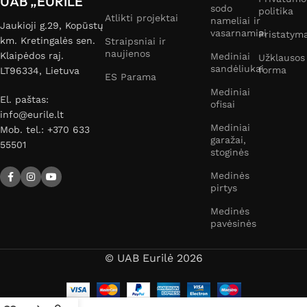
UAB „EURILE"
sodo
politika
Atlikti projektai
nameliai ir
Jaukioji g.29, Kopūstų
vasarnamiai
Pristatym
km. Kretingalės sen.
Straipsniai ir
naujienos
Klaipėdos raj.
Mediniai
Užklausos
sandėliukai
forma
LT96334, Lietuva
ES Parama
Mediniai
El. paštas:
ofisai
info@eurile.lt
Mediniai
Mob. tel.: +370 633
garažai,
55501
stoginės
Medinės
pirtys
Medinės
pavėsinės
© UAB Eurilė 2026