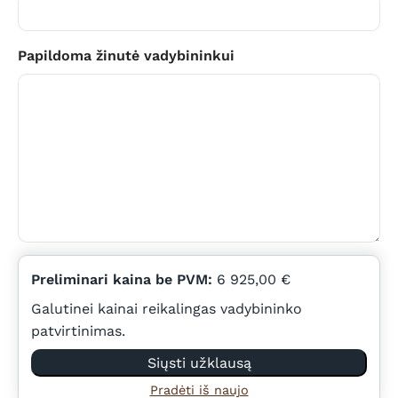
Papildoma žinutė vadybininkui
Preliminari kaina be PVM:
6 925,00 €
Galutinei kainai reikalingas vadybininko
patvirtinimas.
Siųsti užklausą
Pradėti iš naujo