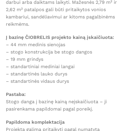
darbui arba daiktams laikyti. Mažesnės 2,79 m² ir
2,62 m² patalpos gali būti pritaikytos vonios
kambariui, sandėliavimui ar kitoms pagalbinėms
reikmėms.
Į bazinę ČIOBRELIS projekto kainą įskaičiuota:
– 44 mm medinis sienojas
– stogo konstrukcija be stogo dangos
– 19 mm grindys
– standartiniai mediniai langai
– standartinės lauko durys
– standartinės vidaus durys
Pastaba:
Stogo danga į bazinę kainą neįskaičiuota – ji
pasirenkama papildomai pagal poreikį.
Papildoma komplektacija
Projektą galima pritaikyti pagal numatytą