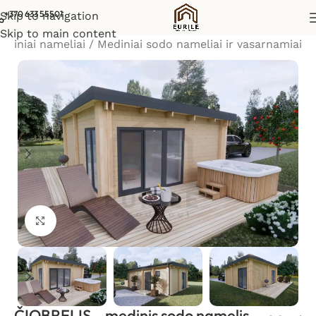
+370 633 55501
Skip to navigation
Skip to main content
ediniai nameliai
/
Mediniai sodo nameliai ir vasarnamiai
Padidinti vaizdą
ČIOBRELIS – medinis sodo namelis