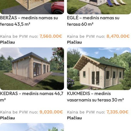
BERŽAS – medinis namas su
EGLĖ – medinis namas su
terasa 43,5 m²
terasa 60 m²
7,560.00
€
8,470.00
€
Kaina be PVM nuo:
Kaina be PVM nuo:
Plačiau
Plačiau
KEDRAS – medinis namas 46,7
KUKMEDIS – medinis
m²
vasarnamis su terasa 30 m²
9,020.00
€
7,335.00
€
Kaina be PVM nuo:
Kaina be PVM nuo:
Plačiau
Plačiau