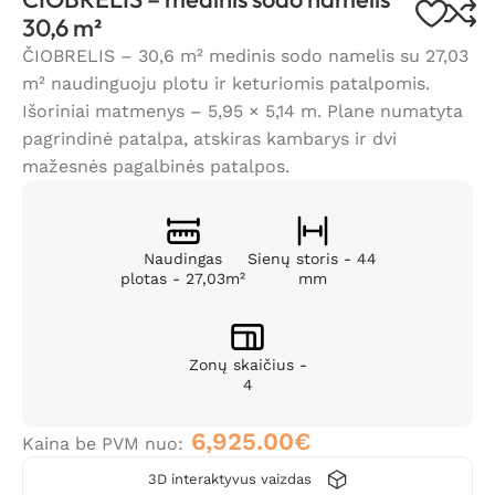
30,6 m²
ČIOBRELIS – 30,6 m² medinis sodo namelis su 27,03
m² naudinguoju plotu ir keturiomis patalpomis.
Išoriniai matmenys – 5,95 × 5,14 m. Plane numatyta
pagrindinė patalpa, atskiras kambarys ir dvi
mažesnės pagalbinės patalpos.
Naudingas
Sienų storis - 44
plotas - 27,03m²
mm
Zonų skaičius -
4
6,925.00
€
Kaina be PVM nuo:
3D interaktyvus vaizdas