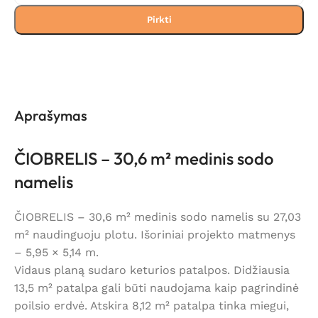
Pirkti
Aprašymas
ČIOBRELIS – 30,6 m² medinis sodo
namelis
ČIOBRELIS – 30,6 m² medinis sodo namelis su 27,03
m² naudinguoju plotu. Išoriniai projekto matmenys
– 5,95 × 5,14 m.
Vidaus planą sudaro keturios patalpos. Didžiausia
13,5 m² patalpa gali būti naudojama kaip pagrindinė
poilsio erdvė. Atskira 8,12 m² patalpa tinka miegui,