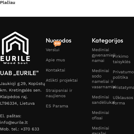
Plačiau
Nuorodos
Kategorijos
B2B
Verslui
Mediniai
gyvenamieji
Pirkimo
Apie mus
namai
taisyklės
Kontaktai
Mediniai
UAB „EURILE"
Privatumo
sodo
politika
Atlikti projektai
nameliai ir
Jaukioji g.29, Kopūstų
vasarnamiai
Pristatym
km. Kretingalės sen.
Straipsniai ir
naujienos
Klaipėdos raj.
Mediniai
Užklausos
sandėliukai
forma
LT96334, Lietuva
ES Parama
Mediniai
El. paštas:
ofisai
info@eurile.lt
Mediniai
Mob. tel.: +370 633
garažai,