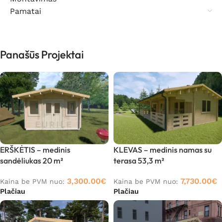
Pamatai
Panašūs Projektai
ERŠKĖTIS – medinis
KLEVAS – medinis namas su
sandėliukas 20 m²
terasa 53,3 m²
3,300.00
€
7,730.00
€
Kaina be PVM nuo:
Kaina be PVM nuo:
Plačiau
Plačiau