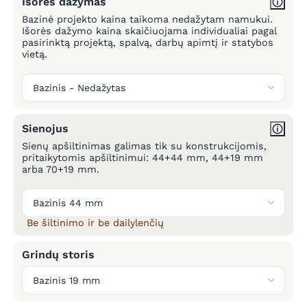
Išorės dažymas
Bazinė projekto kaina taikoma nedažytam namukui.
Išorės dažymo kaina skaičiuojama individualiai pagal
pasirinktą projektą, spalvą, darbų apimtį ir statybos
vietą.
Sienojus
Sienų apšiltinimas galimas tik su konstrukcijomis,
pritaikytomis apšiltinimui: 44+44 mm, 44+19 mm
arba 70+19 mm.
Be šiltinimo ir be dailylenčių
Grindų storis