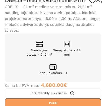
OBELIS – medinis vasarnamis 24 m²
OBELIS – 24 m² medinis vasarnamis su 21,21 m²
naudinguoju plotu ir viena atvira patalpa. Išoriniai
projekto matmenys – 6,00 × 4,00 m. Aštuoni langai
ir plačios dvivėrės durys suteikia daug natūralios
šviesos.
Naudingas
Sienų storis - 44
plotas - 21,21m²
mm
Zonų skaičius - 1
4,680.00
€
Kaina be PVM nuo:
3D interaktyvus vaizdas
Pirkti