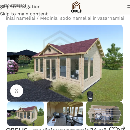
+370 633 55501
Skip to navigation
Skip to main content
ediniai nameliai
/
Mediniai sodo nameliai ir vasarnamiai
Padidinti vaizdą