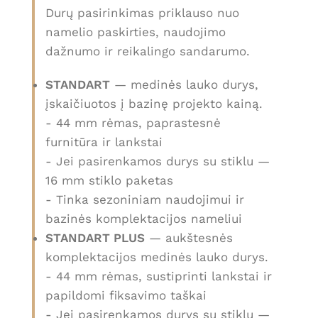
Durų pasirinkimas priklauso nuo
namelio paskirties, naudojimo
dažnumo ir reikalingo sandarumo.
STANDART
— medinės lauko durys,
įskaičiuotos į bazinę projekto kainą.
- 44 mm rėmas, paprastesnė
furnitūra ir lankstai
- Jei pasirenkamos durys su stiklu —
16 mm stiklo paketas
- Tinka sezoniniam naudojimui ir
bazinės komplektacijos nameliui
STANDART PLUS
— aukštesnės
komplektacijos medinės lauko durys.
- 44 mm rėmas, sustiprinti lankstai ir
papildomi fiksavimo taškai
- Jei pasirenkamos durys su stiklu —