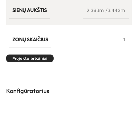
SIENŲ AUKŠTIS
2.363m /3.443m
ZONŲ SKAIČIUS
1
Projekto brėžiniai
Konfigūratorius