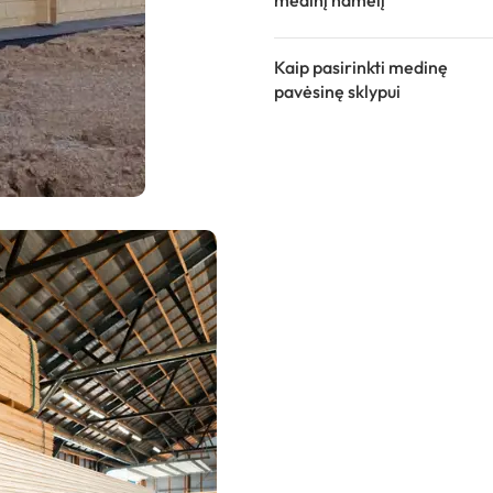
medinį namelį
Kaip pasirinkti medinę
pavėsinę sklypui