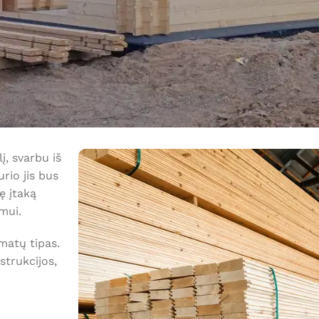
, svarbu iš
urio jis bus
ę įtaką
mui.
matų tipas.
trukcijos,