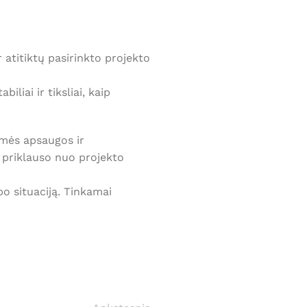
 atitiktų pasirinkto projekto
liai ir tiksliai, kaip
gmės apsaugos ir
priklauso nuo projekto
o situaciją. Tinkamai