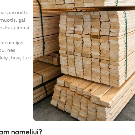
amai paruošto
muotis, gali
ės kaupimosi
strukcijas
bu, nes
lę įtaką turi
iam nameliui?