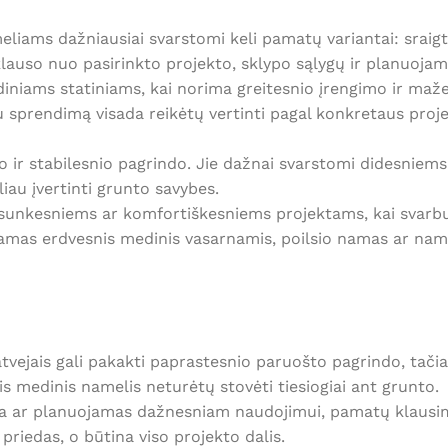
liams dažniausiai svarstomi keli pamatų variantai:
sraigt
klauso nuo pasirinkto projekto, sklypo sąlygų ir planuoja
iams statiniams, kai norima greitesnio įrengimo ir mažes
 sprendimą visada reikėtų vertinti pagal konkretaus proj
snio ir stabilesnio pagrindo. Jie dažnai svarstomi didesni
iau įvertinti grunto savybes.
unkesniems ar komfortiškesniems projektams, kai svarbus 
ojamas erdvesnis medinis vasarnamis, poilsio namas ar nam
tvejais gali pakakti paprastesnio paruošto pagrindo, tači
elis medinis namelis neturėtų stovėti tiesiogiai ant grunto.
 zona ar planuojamas dažnesniam naudojimui, pamatų klausi
riedas, o būtina viso projekto dalis.