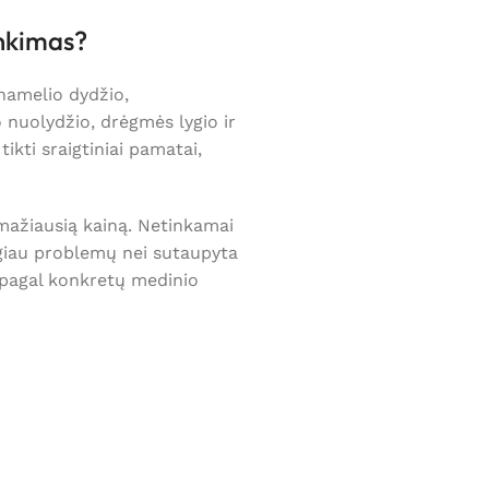
inkimas?
namelio dydžio,
o nuolydžio, drėgmės lygio ir
kti sraigtiniai pamatai,
 mažiausią kainą. Netinkamai
ugiau problemų nei sutaupyta
pagal konkretų medinio