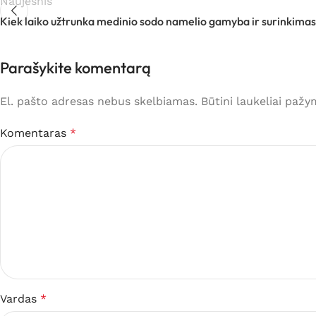
Naujesnis
Kiek laiko užtrunka medinio sodo namelio gamyba ir surinkima
Parašykite komentarą
El. pašto adresas nebus skelbiamas.
Būtini laukeliai paž
Komentaras
*
Vardas
*