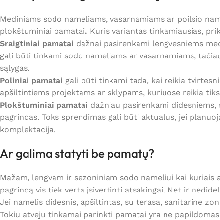
Mediniams sodo nameliams, vasarnamiams ar poilsio name
plokštuminiai pamatai
.
Kuris variantas tinkamiausias, pri
Sraigtiniai pamatai
dažnai pasirenkami lengvesniems medin
gali būti tinkami sodo nameliams ar vasarnamiams, tačiau
sąlygas.
Poliniai pamatai
gali būti tinkami tada, kai reikia tvirte
apšiltintiems projektams ar sklypams, kuriuose reikia tiksl
Plokštuminiai pamatai
dažniau pasirenkami didesniems, s
pagrindas. Toks sprendimas gali būti aktualus, jei planu
komplektacija.
Ar galima statyti be pamatų?
Mažam, lengvam ir sezoniniam sodo nameliui kai kuriais a
pagrindą vis tiek verta įsivertinti atsakingai. Net ir nedid
Jei namelis didesnis, apšiltintas, su terasa, sanitarine
Tokiu atveju tinkamai parinkti pamatai yra ne papildomas p