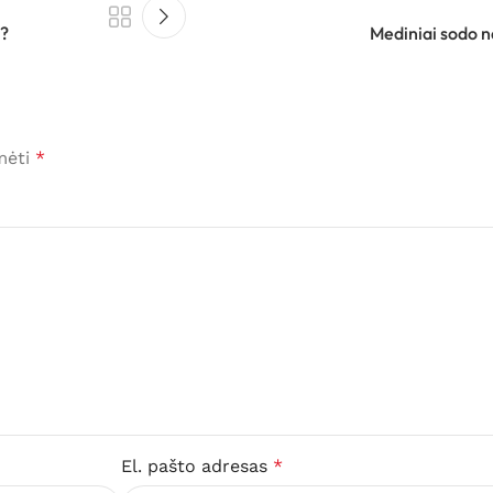
s?
Mediniai sodo na
ymėti
*
El. pašto adresas
*