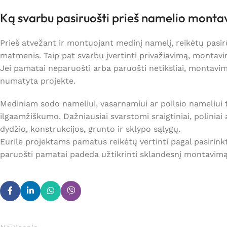
Ką svarbu pasiruošti prieš namelio mont
Prieš atvežant ir montuojant medinį namelį, reikėtų pasirūp
matmenis. Taip pat svarbu įvertinti privažiavimą, montavi
Jei pamatai neparuošti arba paruošti netiksliai, montavimas g
numatyta projekte.
Mediniam sodo nameliui, vasarnamiui ar poilsio nameliui 
ilgaamžiškumo. Dažniausiai svarstomi
sraigtiniai, polini
dydžio, konstrukcijos, grunto ir sklypo sąlygų.
Eurile projektams pamatus reikėtų vertinti pagal pasirink
paruošti pamatai padeda užtikrinti sklandesnį montavimą 