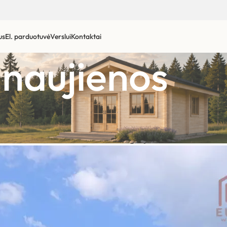
us
El. parduotuvė
Verslui
Kontaktai
r naujienos
INIAI SODO NAMELIAI IR VASARNAMIAI
do nameliui reikalingi pamatai?