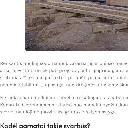
Renkantis medinį sodo namelį, vasarnamį ar poilsio namelį
anksto įvertinti ne tik patį projektą, bet ir pagrindą, ant k
statomas. Tinkamai parinkti ir paruošti pamatai turi didel
namelio stabilumui, apsaugai nuo drėgmės ir ilgaamžišku
Ne kiekvienam mediniam nameliui reikalingas tas pats pa
Konkretus sprendimas priklauso nuo namelio dydžio, kons
svorio, naudojimo paskirties, grunto ir sklypo sąlygų.
Kodėl pamatai tokie svarbūs?