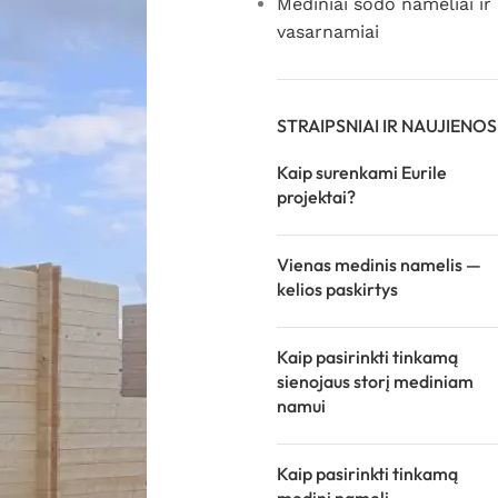
Mediniai sodo nameliai ir
vasarnamiai
STRAIPSNIAI IR NAUJIENOS
Kaip surenkami Eurile
projektai?
Vienas medinis namelis —
kelios paskirtys
Kaip pasirinkti tinkamą
sienojaus storį mediniam
namui
Kaip pasirinkti tinkamą