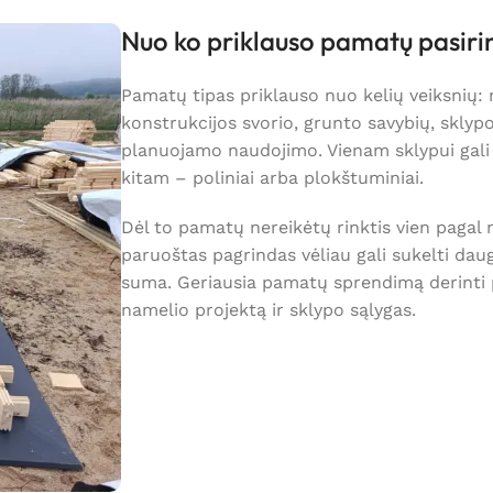
Nuo ko priklauso pamatų pasir
Pamatų tipas priklauso nuo kelių veiksnių: 
konstrukcijos svorio, grunto savybių, sklyp
planuojamo naudojimo. Vienam sklypui gali ti
kitam – poliniai arba plokštuminiai.
Dėl to pamatų nereikėtų rinktis vien pagal
paruoštas pagrindas vėliau gali sukelti da
suma. Geriausia pamatų sprendimą derinti 
namelio projektą ir sklypo sąlygas.