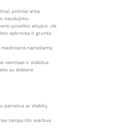
iniai, poliniai arba
mo naudojimo.
nio poveikio sklypui. Jie
ekto apkrovas ir grunto
ems mediniams nameliams,
vientisas ir stabilus
elis su didesne
au pamatus ar stabilų
mas tampa itin svarbus.