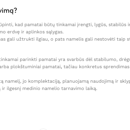
avimą?
inti, kad pamatai būtų tinkamai įrengti, lygūs, stabilūs ir
mo erdvę ir aplinkos sąlygas.
ali užtrukti ilgiau, o pats namelis gali nestovėti taip stabi
tinkamai parinkti pamatai yra svarbūs dėl stabilumo, drė
ai arba plokštuminiai pamatai
,
tačiau konkretus sprendimas 
tą namelį, jo komplektaciją, planuojamą naudojimą ir sklyp
ir ilgesnį medinio namelio tarnavimo laiką.