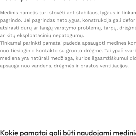
Medinis namelis turi stovėti ant stabilaus, lygaus ir tink
pagrindo. Jei pagrindas netolygus, konstrukcija gali defor
atsirasti durų ar langų varstymo problemų, tarpų, drėgm
ar kitų eksploatacinių nepatogumų.
Tinkamai parinkti pamatai padeda apsaugoti medines kon
nuo tiesioginio kontakto su grunto drėgme. Tai ypač svar
mediena yra natūrali medžiaga, kurios ilgaamžiškumui dide
apsauga nuo vandens, drėgmės ir prastos ventiliacijos.
Kokie pamatai gali būti naudojami medin