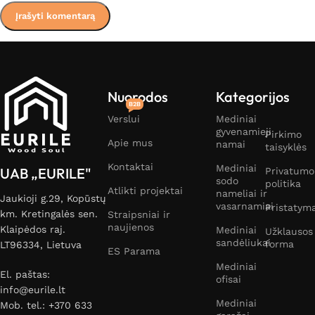
Nuorodos
Kategorijos
B2B
Verslui
Mediniai
gyvenamieji
Pirkimo
Apie mus
namai
taisyklės
Kontaktai
Mediniai
UAB „EURILE"
Privatumo
sodo
politika
Atlikti projektai
nameliai ir
Jaukioji g.29, Kopūstų
vasarnamiai
Pristatym
km. Kretingalės sen.
Straipsniai ir
naujienos
Klaipėdos raj.
Mediniai
Užklausos
sandėliukai
forma
LT96334, Lietuva
ES Parama
Mediniai
El. paštas:
ofisai
info@eurile.lt
Mediniai
Mob. tel.: +370 633