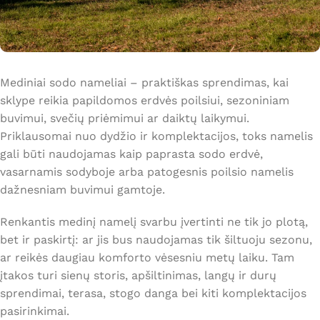
Mediniai sodo nameliai – praktiškas sprendimas, kai
sklype reikia papildomos erdvės poilsiui, sezoniniam
buvimui, svečių priėmimui ar daiktų laikymui.
Priklausomai nuo dydžio ir komplektacijos, toks namelis
gali būti naudojamas kaip paprasta sodo erdvė,
vasarnamis sodyboje arba patogesnis poilsio namelis
dažnesniam buvimui gamtoje.
Renkantis medinį namelį svarbu įvertinti ne tik jo plotą,
bet ir paskirtį: ar jis bus naudojamas tik šiltuoju sezonu,
ar reikės daugiau komforto vėsesniu metų laiku. Tam
įtakos turi sienų storis, apšiltinimas, langų ir durų
sprendimai, terasa, stogo danga bei kiti komplektacijos
pasirinkimai.