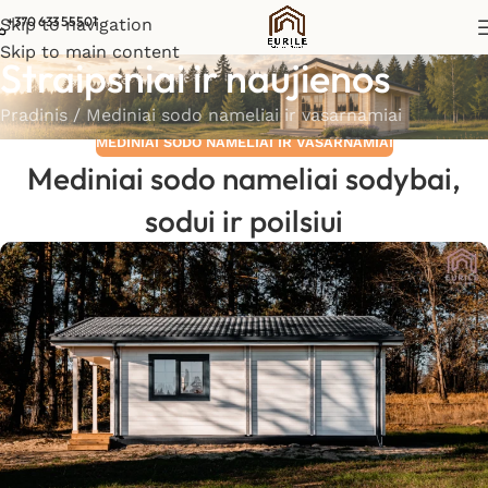
+370 633 55501
Skip to navigation
Skip to main content
Straipsniai ir naujienos
Pradinis
/
Mediniai sodo nameliai ir vasarnamiai
MEDINIAI SODO NAMELIAI IR VASARNAMIAI
Mediniai sodo nameliai sodybai,
sodui ir poilsiui