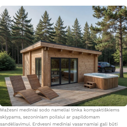
Mažesni mediniai sodo nameliai tinka kompaktiškiems
sklypams, sezoniniam poilsiui ar papildomam
sandėliavimui. Erdvesni mediniai vasarnamiai gali būti