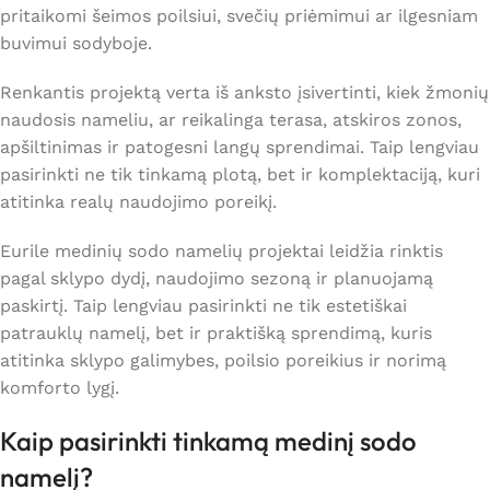
pritaikomi šeimos poilsiui, svečių priėmimui ar ilgesniam
buvimui sodyboje.
Renkantis projektą verta iš anksto įsivertinti, kiek žmonių
naudosis nameliu, ar reikalinga terasa, atskiros zonos,
apšiltinimas ir patogesni langų sprendimai. Taip lengviau
pasirinkti ne tik tinkamą plotą, bet ir komplektaciją, kuri
atitinka realų naudojimo poreikį.
Eurile medinių sodo namelių projektai leidžia rinktis
pagal sklypo dydį, naudojimo sezoną ir planuojamą
paskirtį. Taip lengviau pasirinkti ne tik estetiškai
patrauklų namelį, bet ir praktišką sprendimą, kuris
atitinka sklypo galimybes, poilsio poreikius ir norimą
komforto lygį.
Kaip pasirinkti tinkamą medinį sodo
namelį?