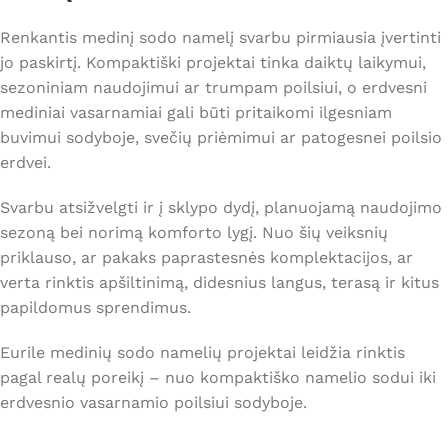
Renkantis medinį sodo namelį svarbu pirmiausia įvertinti
jo paskirtį. Kompaktiški projektai tinka daiktų laikymui,
sezoniniam naudojimui ar trumpam poilsiui, o erdvesni
mediniai vasarnamiai gali būti pritaikomi ilgesniam
buvimui sodyboje, svečių priėmimui ar patogesnei poilsio
erdvei.
Svarbu atsižvelgti ir į sklypo dydį, planuojamą naudojimo
sezoną bei norimą komforto lygį. Nuo šių veiksnių
priklauso, ar pakaks paprastesnės komplektacijos, ar
verta rinktis apšiltinimą, didesnius langus, terasą ir kitus
papildomus sprendimus.
Eurile medinių sodo namelių projektai leidžia rinktis
pagal realų poreikį – nuo kompaktiško namelio sodui iki
erdvesnio vasarnamio poilsiui sodyboje.